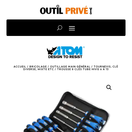
ACCUEIL
/
BRICOLAGE
/
OUTILLAGE MAIN GÉNÉRAL
/
TOURNEVIS, CLÉ
DIVERSE, MIXTE ETC
/ TROUSSE 8 CLÉS TUBE HIVIS 6 À 13