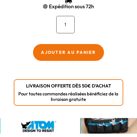

🟢 Expédition sous 72h
quantité
de
Trousse
8
clés
AJOUTER AU PANIER
tube
HiVis
6
à
LIVRAISON OFFERTE DÈS 50€ D’ACHAT
13
Pour toutes commandes réalisées bénéficiez de la
livraison gratuite