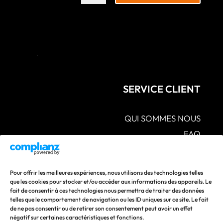
SERVICE CLIENT
QUI SOMMES NOUS
FAQ
CGV – POLITIQUES DE CONFIDENTIALITÉ –
MENTIONS LÉGALES
S.A.V POLITIQUE DE RETOUR ET DE
Pour offrir les meilleures expériences, nous utilisons des technologies telles
REMBOURSEMENT
que les cookies pour stocker et/ou accéder aux informations des appareils. Le
fait de consentir à ces technologies nous permettra de traiter des données
CONTACTEZ-NOUS
telles que le comportement de navigation ou les ID uniques sur ce site. Le fait
de ne pas consentir ou de retirer son consentement peut avoir un effet
Suivez nos actualités en vous abonnant à nos réseaux
négatif sur certaines caractéristiques et fonctions.