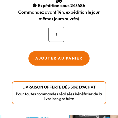

🟢 Expédition sous 24/48h
Commandez avant 14h, expédition le jour
même (jours ouvrés)
quantité
de
Clé
à
molette
AJOUTER AU PANIER
chromée
12"
-
Atom
LIVRAISON OFFERTE DÈS 50€ D’ACHAT
Pour toutes commandes réalisées bénéficiez de la
livraison gratuite