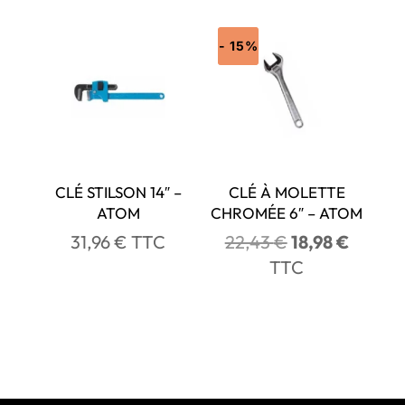
- 15%
CLÉ STILSON 14″ –
CLÉ À MOLETTE
ATOM
CHROMÉE 6″ – ATOM
Le
Le
31,96
€
TTC
22,43
€
18,98
€
prix
prix
TTC
initial
actuel
était :
est :
22,43 €.
18,98 €