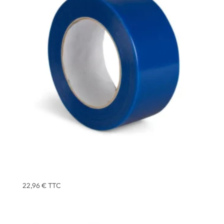
ADHESIF MULTI-USAGE BLEU COMPACT 33 X 50 MM
– ATOM – X3
22,96
€
TTC