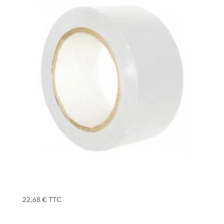
ADHESIF MULTI-USAGE COULEUR BLANC 33 X 50
MM – ATOM – X3
22,68
€
TTC