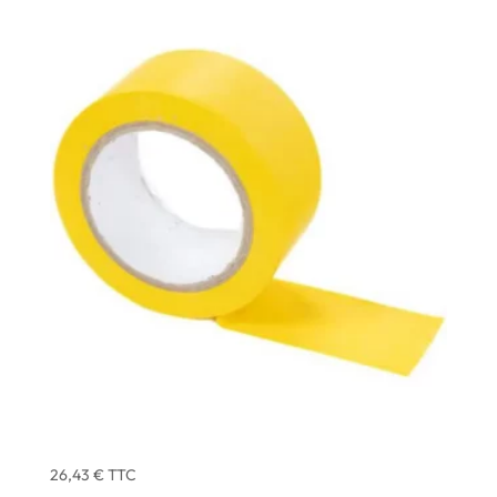
ADHESIF MULTI-USAGE JAUNE COMPACT 33 X 50
MM – ATOM – X3
26,43
€
TTC