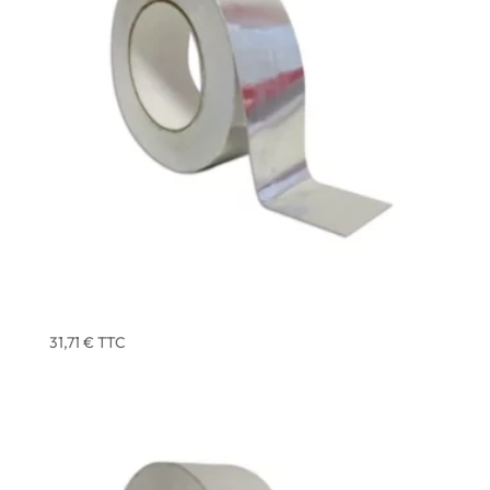
ADHESIF ALU 40 MICRONS 50 MM X 50 MM – X3
31,71
€
TTC