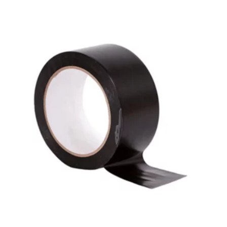
ADHESIF MULTI-USAGE NOIR COMPACT 33 X 50 MM
– ATOM – X3