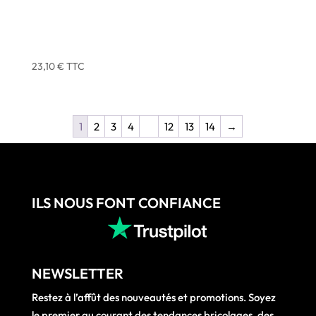
ADHESIF MULTI-USAGE TOILE GRIS 33 M X 50 MM –
ATOM – X3
23,10
€
TTC
1
2
3
4
…
12
13
14
→
ILS NOUS FONT CONFIANCE
NEWSLETTER
Restez à l’affût des nouveautés et promotions. Soyez
le premier au courant des tendances bricolages, des