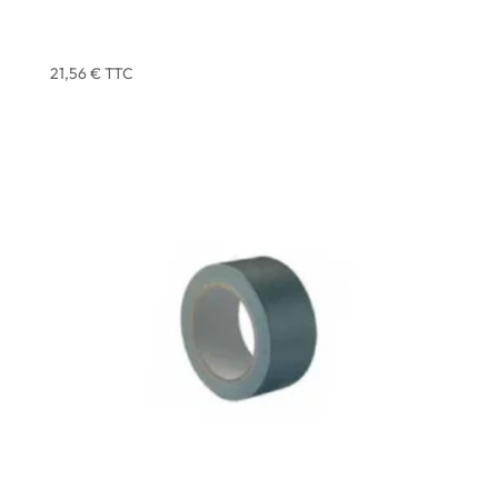
ADHESIF MULTI-USAGE ROUGE COMPACT 33 X 50
MM – ATOM – X3
21,56
€
TTC