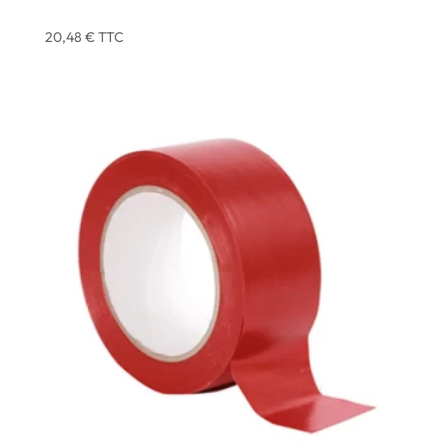
MM – ATOM – X3
20,48
€
TTC