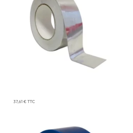
ADHESIF ALUMINIUM 40 MICRONS 50 MM X 75 M –
ATOM – X3
37,61
€
TTC