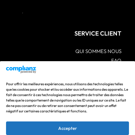
SERVICE CLIENT
QUI SOMMES NOUS
FAQ
CGV – POLITIQUES DE CONFIDENTIALITÉ –
MENTIONS LÉGALES
S.A.V POLITIQUE DE RETOUR ET DE
Pour offrir les meilleures expériences, nous utilisons des technologies telles
REMBOURSEMENT
que les cookies pour stocker et/ou accéder aux informations des appareils. Le
fait de consentir à ces technologies nous permettra de traiter des données
CONTACTEZ-NOUS
telles que le comportement de navigation ou les ID uniques sur ce site. Le fait
de ne pas consentir ou de retirer son consentement peut avoir un effet
Suivez nos actualités en vous abonnant à nos réseaux
négatif sur certaines caractéristiques et fonctions.
sociaux !
Accepter