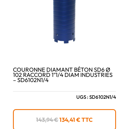
COURONNE DIAMANT BÉTON SD6 Ø
102 RACCORD 1″1/4 DIAM INDUSTRIES
– SD6102N1/4
UGS :
SD6102N1/4
LE
LE
143,94
€
134,41
€
TTC
PRIX
PRIX