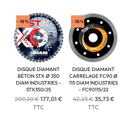
initial
actuel
initial
actue
était :
est :
était :
est :
116,88 €.
98,89 €.
220,35 €.
188,5
- 15%
- 15%
DISQUE DIAMANT
DISQUE DIAMANT
BÉTON STX Ø 350
CARRELAGE FC90 Ø
DIAM INDUSTRIES –
115 DIAM INDUSTRIES
STX350/25
– FC90115/22
Le
Le
Le
Le
209,20
€
177,01
€
42,23
€
35,73
€
prix
prix
prix
prix
TTC
TTC
initial
actuel
initial
actuel
était :
est :
était :
est :
209,20 €.
177,01 €.
42,23 €.
35,73 