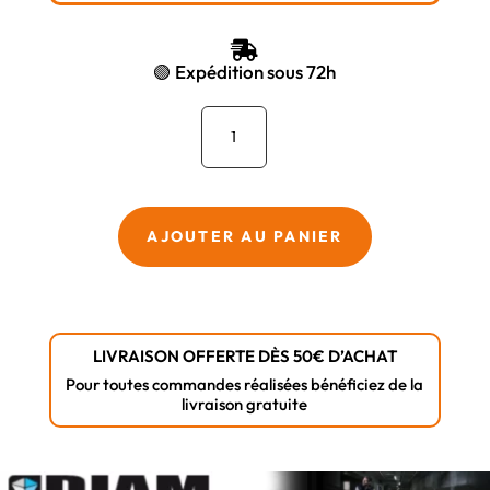
INITIAL
ACTUEL
ÉTAIT :
EST :

143,94 €.
134,41 €.
🟢 Expédition sous 72h
quantité
de
Couronne
diamant
béton
AJOUTER AU PANIER
SD6
Ø
102
raccord
LIVRAISON OFFERTE DÈS 50€ D’ACHAT
1″1/4
Pour toutes commandes réalisées bénéficiez de la
DIAM
livraison gratuite
INDUSTRIES
-
SD6102N1/4