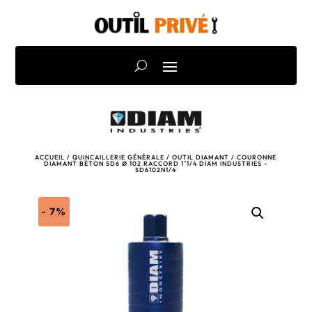
ACCUEIL
/
QUINCAILLERIE GÉNÉRALE
/
OUTIL DIAMANT
/ COURONNE
DIAMANT BÉTON SD6 Ø 102 RACCORD 1″1/4 DIAM INDUSTRIES –
SD6102N1/4
- 7%