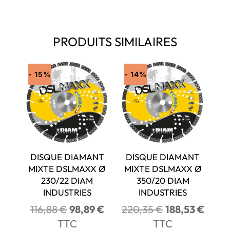
PRODUITS SIMILAIRES
- 15%
- 14%
DISQUE DIAMANT
DISQUE DIAMANT
MIXTE DSLMAXX Ø
MIXTE DSLMAXX Ø
230/22 DIAM
350/20 DIAM
INDUSTRIES
INDUSTRIES
Le
Le
Le
Le
116,88
€
98,89
€
220,35
€
188,53
€
prix
prix
prix
prix
TTC
TTC