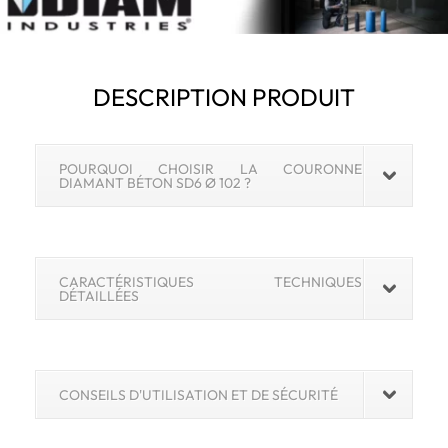
DESCRIPTION PRODUIT
POURQUOI CHOISIR LA COURONNE
DIAMANT BÉTON SD6 Ø 102 ?
CARACTÉRISTIQUES TECHNIQUES
DÉTAILLÉES
CONSEILS D'UTILISATION ET DE SÉCURITÉ