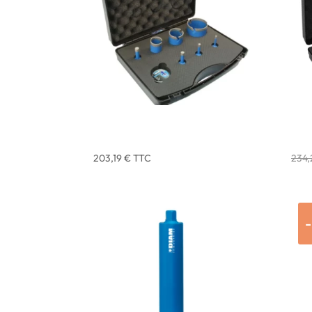
COFFRET COURONNES DIAMANT
COF
CARRELAGE DIAM INDUSTRIES –
CAR
SX-2000/M14
SX-
203,19
€
TTC
234
-