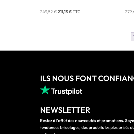
Ø 147 RACCORD 1″1/4 DIAM
Ø 16
INDUSTRIES
IND
Le
Le
249,52
€
211,13
€
TTC
279
prix
prix
initial
actuel
était :
est :
249,52 €.
211,13 €.
ILS NOUS FONT CONFIA
NEWSLETTER
Restez à l’affût des nouveautés et promotions. Soye
tendances bricolages, des produits les plus prisés