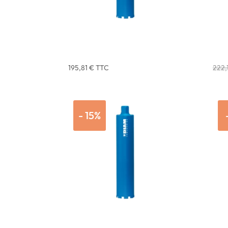
COURONNE DIAMANT BÉTON S4
COU
Ø 107 RACCORD 1″1/4 DIAM
Ø 12
INDUSTRIES
IND
195,81
€
TTC
222,
- 15%
COURONNE DIAMANT BÉTON S4
COU