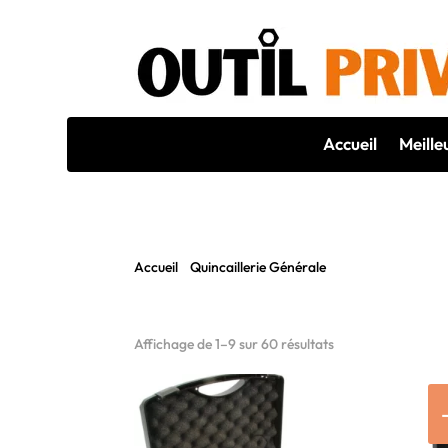
Accueil
Meille
Accueil
/
Quincaillerie Générale
/ Outil diamant
OUTIL DIAMANT
Affichage de 1–9 sur 60 résultats