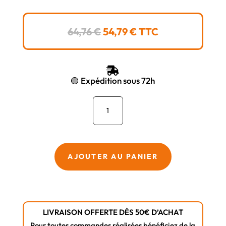
LE
LE
64,76
€
54,79
€
TTC
PRIX
PRIX
INITIAL
ACTUEL
ÉTAIT :
EST :

64,76 €.
54,79 €.
🟢 Expédition sous 72h
quantité
de
Disque
diamant
mixte
AJOUTER AU PANIER
DSLMAXX
Ø
125/22
DIAM
LIVRAISON OFFERTE DÈS 50€ D’ACHAT
INDUSTRIES
Pour toutes commandes réalisées bénéficiez de la