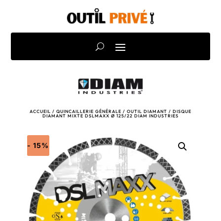
ACCUEIL
/
QUINCAILLERIE GÉNÉRALE
/
OUTIL DIAMANT
/ DISQUE
DIAMANT MIXTE DSLMAXX Ø 125/22 DIAM INDUSTRIES
- 15%