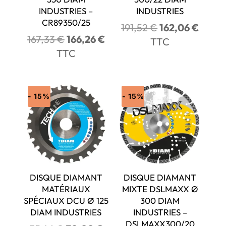
INDUSTRIES –
INDUSTRIES
CR89350/25
Le
Le
191,52
€
162,06
€
Le
Le
167,33
€
166,26
€
prix
prix
TTC
prix
prix
TTC
initial
actuel
initial
actuel
était :
est :
était :
est :
191,52 €.
162,0
167,33 €.
166,26 €.
- 15%
- 15%
DISQUE DIAMANT
DISQUE DIAMANT
MATÉRIAUX
MIXTE DSLMAXX Ø
SPÉCIAUX DCU Ø 125
300 DIAM
DIAM INDUSTRIES
INDUSTRIES –
DSLMAXX300/20