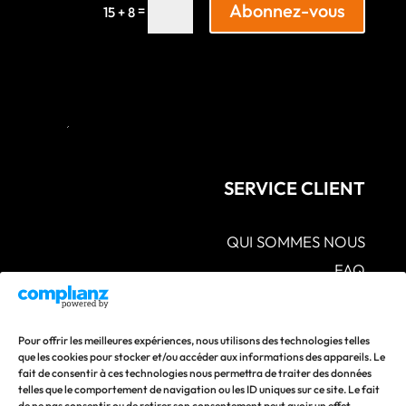
Abonnez-vous
=
15 + 8
SERVICE CLIENT
QUI SOMMES NOUS
FAQ
CGV – POLITIQUES DE CONFIDENTIALITÉ –
MENTIONS LÉGALES
S.A.V POLITIQUE DE RETOUR ET DE
Pour offrir les meilleures expériences, nous utilisons des technologies telles
REMBOURSEMENT
que les cookies pour stocker et/ou accéder aux informations des appareils. Le
fait de consentir à ces technologies nous permettra de traiter des données
CONTACTEZ-NOUS
telles que le comportement de navigation ou les ID uniques sur ce site. Le fait
de ne pas consentir ou de retirer son consentement peut avoir un effet