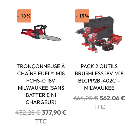
- 13%
- 15%
TRONÇONNEUSE À
PACK 2 OUTILS
CHAÎNE FUEL™ M18
BRUSHLESS 18V M18
FCHS-0 18V
BLCPP2B-402C –
MILWAUKEE (SANS
MILWAUKEE
BATTERIE NI
Le
Le
664,25
€
562,06
€
CHARGEUR)
prix
prix
TTC
Le
Le
432,28
€
377,90
€
initial
actue
prix
prix
TTC
était :
est :
initial
actuel
664,25 €.
562,0
était :
est :