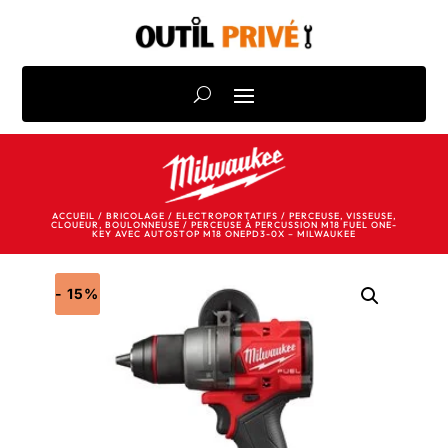
ACCUEIL
/
BRICOLAGE
/
ELECTROPORTATIFS
/
PERCEUSE, VISSEUSE,
CLOUEUR, BOULONNEUSE
/ PERCEUSE À PERCUSSION M18 FUEL ONE-
KEY AVEC AUTOSTOP M18 ONEPD3-0X – MILWAUKEE
- 15%