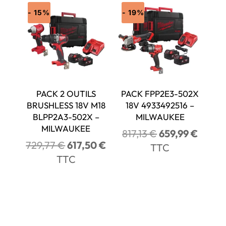
432,28 €.
377,90 €.
- 15%
- 19%
PACK 2 OUTILS
PACK FPP2E3-502X
BRUSHLESS 18V M18
18V 4933492516 –
BLPP2A3-502X –
MILWAUKEE
MILWAUKEE
Le
Le
817,13
€
659,99
€
Le
Le
729,77
€
617,50
€
prix
prix
TTC
prix
prix
TTC
initial
actuel
initial
actuel
était :
est :
était :
est :
817,13 €.
659,99
729,77 €.
617,50 €.