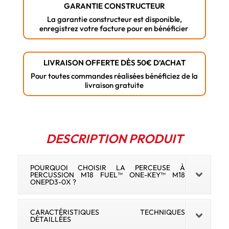
GARANTIE CONSTRUCTEUR
avec
La garantie constructeur est disponible,
AUTOSTOP
enregistrez votre facture pour en bénéficier
M18
ONEPD3-
0X
LIVRAISON OFFERTE DÈS 50€ D’ACHAT
-
Pour toutes commandes réalisées bénéficiez de la
livraison gratuite
Milwaukee
DESCRIPTION PRODUIT
POURQUOI CHOISIR LA PERCEUSE À
PERCUSSION M18 FUEL™ ONE-KEY™ M18
ONEPD3-0X ?
CARACTÉRISTIQUES TECHNIQUES
DÉTAILLÉES