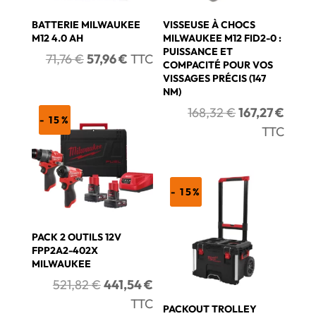
BATTERIE MILWAUKEE
VISSEUSE À CHOCS
M12 4.0 AH
MILWAUKEE M12 FID2-0 :
PUISSANCE ET
Le
Le
71,76
€
57,96
€
TTC
COMPACITÉ POUR VOS
prix
prix
VISSAGES PRÉCIS (147
NM)
initial
actuel
Le
Le
168,32
€
167,27
€
était :
est :
- 15%
prix
prix
71,76 €.
57,96 €.
TTC
initial
actue
était :
est :
168,32 €.
167,2
- 15%
PACK 2 OUTILS 12V
FPP2A2-402X
MILWAUKEE
Le
Le
521,82
€
441,54
€
prix
prix
TTC
PACKOUT TROLLEY