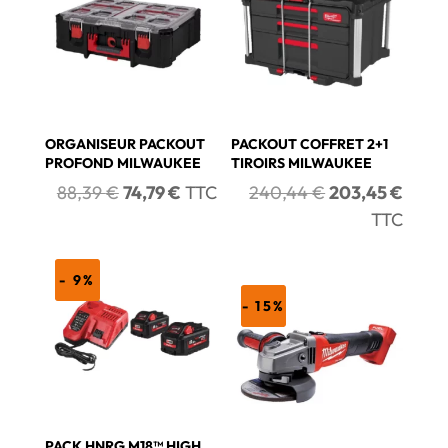
ORGANISEUR PACKOUT
PACKOUT COFFRET 2+1
PROFOND MILWAUKEE
TIROIRS MILWAUKEE
Le
Le
Le
Le
88,39
€
74,79
€
TTC
240,44
€
203,45
€
prix
prix
prix
prix
TTC
initial
actuel
initial
actue
était :
est :
était :
est :
- 9%
88,39 €.
74,79 €.
240,44 €.
203,4
- 15%
PACK HNRG M18™ HIGH