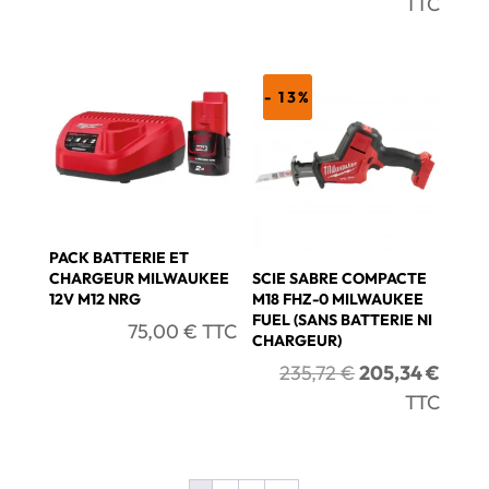
prix
prix
TTC
initial
actuel
initial
actue
était :
est :
était :
est :
348,00 €.
281,08 €.
492,29 €.
416,5
- 13%
PACK BATTERIE ET
CHARGEUR MILWAUKEE
SCIE SABRE COMPACTE
12V M12 NRG
M18 FHZ-0 MILWAUKEE
FUEL (SANS BATTERIE NI
75,00
€
TTC
CHARGEUR)
Le
Le
235,72
€
205,34
€
prix
prix
TTC
initial
actue
était :
est :
235,72 €.
205,3