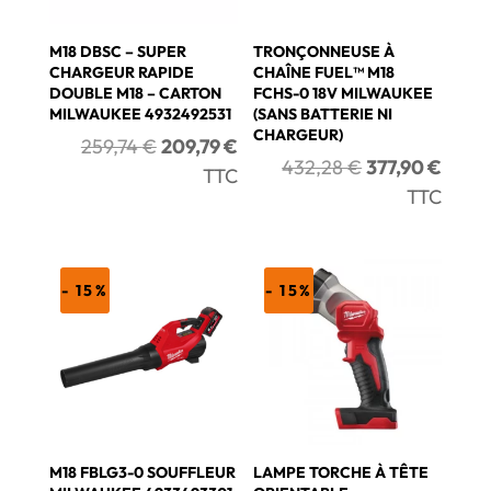
M18 DBSC – SUPER
TRONÇONNEUSE À
CHARGEUR RAPIDE
CHAÎNE FUEL™ M18
DOUBLE M18 – CARTON
FCHS-0 18V MILWAUKEE
MILWAUKEE 4932492531
(SANS BATTERIE NI
CHARGEUR)
Le
Le
259,74
€
209,79
€
Le
Le
432,28
€
377,90
€
prix
prix
TTC
prix
prix
TTC
initial
actuel
initial
actue
était :
est :
était :
est :
259,74 €.
209,79 €.
432,28 €.
377,9
- 15%
- 15%
M18 FBLG3-0 SOUFFLEUR
LAMPE TORCHE À TÊTE