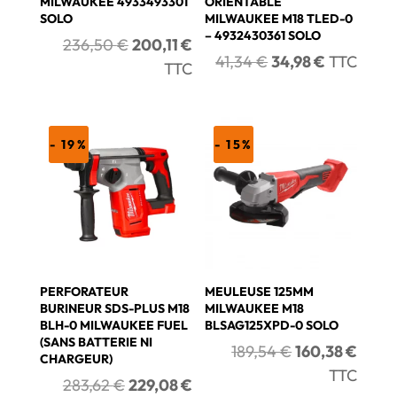
MILWAUKEE 4933493301
ORIENTABLE
SOLO
MILWAUKEE M18 TLED-0
– 4932430361 SOLO
Le
Le
236,50
€
200,11
€
Le
Le
41,34
€
34,98
€
TTC
prix
prix
TTC
prix
prix
initial
actuel
initial
actuel
était :
est :
était :
est :
236,50 €.
200,11 €.
- 19%
- 15%
41,34 €.
34,98 €.
PERFORATEUR
MEULEUSE 125MM
BURINEUR SDS-PLUS M18
MILWAUKEE M18
BLH-0 MILWAUKEE FUEL
BLSAG125XPD-0 SOLO
(SANS BATTERIE NI
Le
Le
189,54
€
160,38
€
CHARGEUR)
prix
prix
TTC
Le
Le
283,62
€
229,08
€
initial
actue