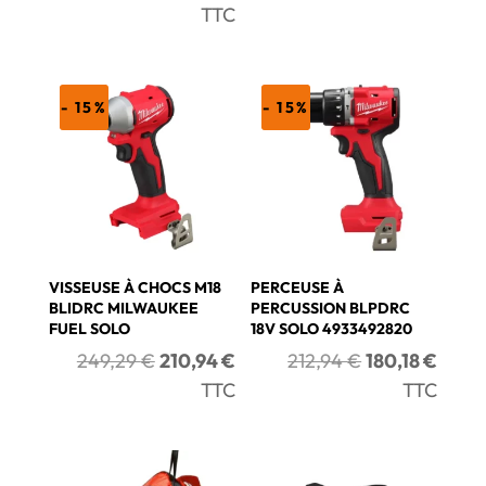
prix
prix
TTC
était :
est :
initial
actuel
189,54 €.
160,3
était :
est :
283,62 €.
229,08 €.
- 15%
- 15%
VISSEUSE À CHOCS M18
PERCEUSE À
BLIDRC MILWAUKEE
PERCUSSION BLPDRC
FUEL SOLO
18V SOLO 4933492820
Le
Le
Le
Le
249,29
€
210,94
€
212,94
€
180,18
€
prix
prix
prix
prix
TTC
TTC
initial
actuel
initial
actue
était :
est :
était :
est :
249,29 €.
210,94 €.
212,94 €.
180,1