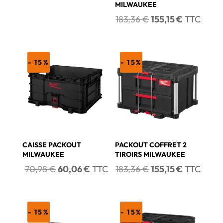
initial
actuel
MILWAUKEE
était :
est :
Le
Le
183,36
€
155,15
€
TTC
521,82 €.
441,54 €.
prix
prix
initial
actuel
était :
est :
- 15%
- 15%
183,36 €.
155,15 €.
CAISSE PACKOUT
PACKOUT COFFRET 2
MILWAUKEE
TIROIRS MILWAUKEE
Le
Le
Le
Le
70,98
€
60,06
€
TTC
183,36
€
155,15
€
TTC
prix
prix
prix
prix
initial
actuel
initial
actuel
était :
est :
était :
est :
- 15%
- 15%
70,98 €.
60,06 €.
183,36 €.
155,15 €.