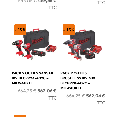
Le
Le
555,05
€
469,66
€
prix
prix
TTC
prix
prix
TTC
initial
actue
initial
actuel
était :
est :
était :
est :
705,63 €.
597,0
555,05 €.
469,66 €.
- 15%
- 15%
PACK 2 OUTILS SANS FIL
PACK 2 OUTILS
18V BLCPP2A-402C –
BRUSHLESS 18V M18
MILWAUKEE
BLCPP2B-402C –
MILWAUKEE
Le
Le
664,25
€
562,06
€
Le
Le
664,25
€
562,06
€
prix
prix
TTC
prix
prix
TTC
initial
actuel
initial
actue
était :
est :
était :
est :