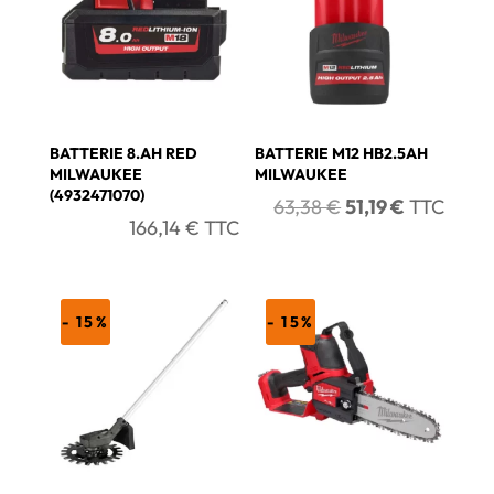
BATTERIE 8.AH RED
BATTERIE M12 HB2.5AH
MILWAUKEE
MILWAUKEE
(4932471070)
Le
Le
63,38
€
51,19
€
TTC
166,14
€
TTC
prix
prix
initial
actuel
était :
est :
63,38 €.
51,19 €.
- 15%
- 15%