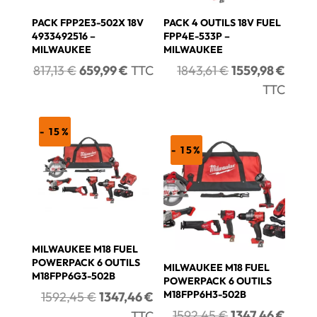
PACK FPP2E3-502X 18V
PACK 4 OUTILS 18V FUEL
4933492516 –
FPP4E-533P –
MILWAUKEE
MILWAUKEE
Le
Le
Le
Le
817,13
€
659,99
€
TTC
1843,61
€
1559,98
€
prix
prix
prix
prix
TTC
initial
actuel
initial
actue
était :
est :
était :
est :
- 15%
817,13 €.
659,99 €.
1843,61 €.
1559,
- 15%
MILWAUKEE M18 FUEL
POWERPACK 6 OUTILS
MILWAUKEE M18 FUEL
M18FPP6G3-502B
POWERPACK 6 OUTILS
Le
Le
M18FPP6H3-502B
1592,45
€
1347,46
€
prix
prix
Le
Le
1592,45
€
1347,46
€
TTC