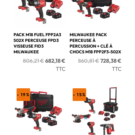
PACK M18 FUEL FPP2A3
MILWAUKEE PACK
502X PERCEUSE FPD3
PERCEUSE À
VISSEUSE FID3
PERCUSSION + CLÉ À
MILWAUKEE
CHOCS M18 FPP2F3-502X
Le
Le
Le
Le
806,21
€
682,18
€
860,81
€
728,38
€
prix
prix
prix
prix
TTC
TTC
initial
actuel
initial
actue
était :
est :
était :
est :
806,21 €.
682,18 €.
860,81 €.
728,3
- 19%
- 15%