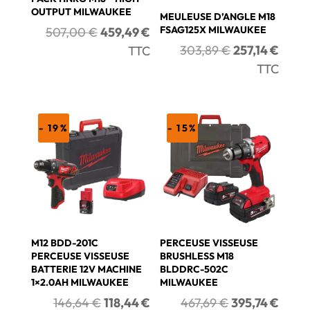
OUTPUT MILWAUKEE
MEULEUSE D’ANGLE M18
Le
Le
FSAG125X MILWAUKEE
507,00
€
459,49
€
prix
prix
Le
Le
303,89
€
257,14
€
TTC
initial
actuel
prix
prix
TTC
était :
est :
initial
actue
507,00 €.
459,49 €.
était :
est :
303,89 €.
257,1
- 19%
- 15%
M12 BDD-201C
PERCEUSE VISSEUSE
PERCEUSE VISSEUSE
BRUSHLESS M18
BATTERIE 12V MACHINE
BLDDRC-502C
1×2.0AH MILWAUKEE
MILWAUKEE
Le
Le
Le
Le
146,64
€
118,44
€
467,69
€
395,74
€