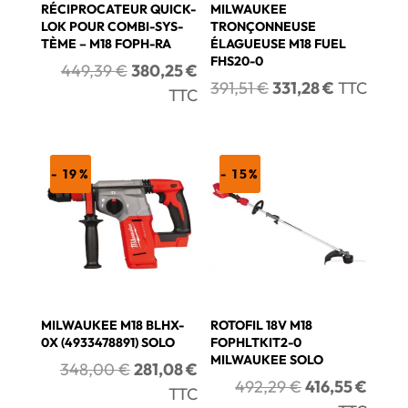
RÉ­CI­PRO­CA­TEUR QUICK-
MILWAUKEE
LOK POUR COM­BI-SYS­
TRONÇONNEUSE
TÈME – M18 FOPH-RA
ÉLAGUEUSE M18 FUEL
FHS20-0
Le
Le
449,39
€
380,25
€
Le
Le
391,51
€
331,28
€
TTC
prix
prix
TTC
prix
prix
initial
actuel
initial
actuel
était :
est :
était :
est :
449,39 €.
380,25 €.
- 19%
- 15%
391,51 €.
331,28 €.
MILWAUKEE M18 BLHX-
ROTOFIL 18V M18
0X (4933478891) SOLO
FOPHLTKIT2-0
MILWAUKEE SOLO
Le
Le
348,00
€
281,08
€
Le
Le
492,29
€
416,55
€
prix
prix
TTC