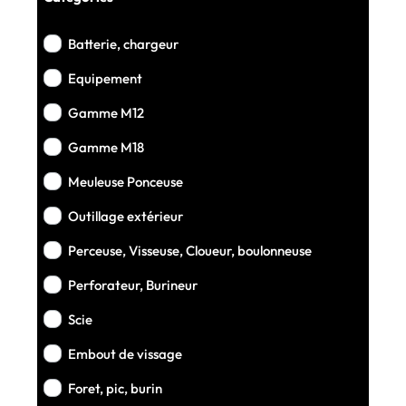
Batterie, chargeur
Equipement
Gamme M12
Gamme M18
Meuleuse Ponceuse
Outillage extérieur
Perceuse, Visseuse, Cloueur, boulonneuse
Perforateur, Burineur
Scie
Embout de vissage
Foret, pic, burin