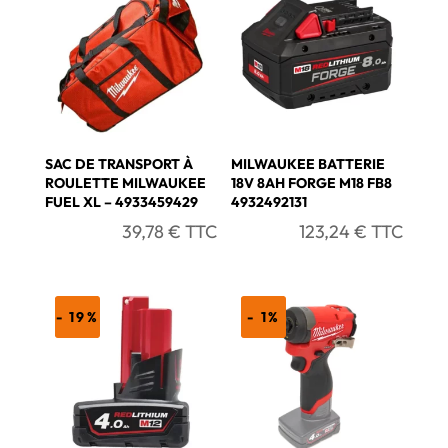
SAC DE TRANSPORT À
MILWAUKEE BATTERIE
ROULETTE MILWAUKEE
18V 8AH FORGE M18 FB8
FUEL XL – 4933459429
4932492131
39,78
€
TTC
123,24
€
TTC
- 19%
- 1%