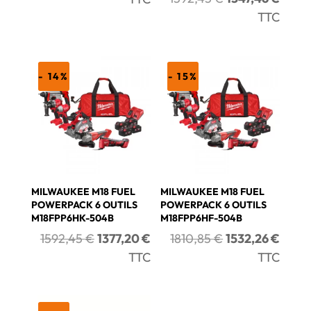
initial
actuel
prix
prix
TTC
était :
est :
initial
actue
1592,45 €.
1347,46 €.
était :
est :
1592,45 €.
1347,
- 14%
- 15%
MILWAUKEE M18 FUEL
MILWAUKEE M18 FUEL
POWERPACK 6 OUTILS
POWERPACK 6 OUTILS
M18FPP6HK-504B
M18FPP6HF-504B
Le
Le
Le
Le
1592,45
€
1377,20
€
1810,85
€
1532,26
€
prix
prix
prix
prix
TTC
TTC
initial
actuel
initial
actue
était :
est :
était :
est :
1592,45 €.
1377,20 €.
1810,85 €.
1532,