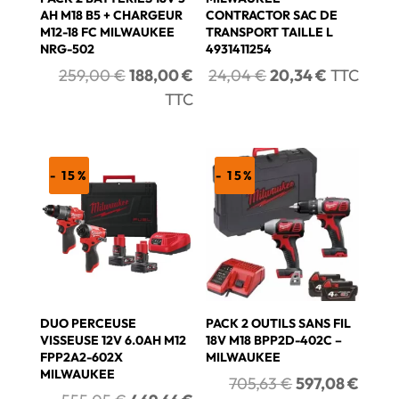
AH M18 B5 + CHARGEUR
CONTRACTOR SAC DE
M12-18 FC MILWAUKEE
TRANSPORT TAILLE L
NRG-502
4931411254
Le
Le
Le
Le
259,00
€
188,00
€
24,04
€
20,34
€
TTC
prix
prix
prix
prix
TTC
initial
actuel
initial
actuel
était :
est :
était :
est :
259,00 €.
188,00 €.
24,04 €.
20,34 €.
- 15%
- 15%
DUO PERCEUSE
PACK 2 OUTILS SANS FIL
VISSEUSE 12V 6.0AH M12
18V M18 BPP2D-402C –
FPP2A2-602X
MILWAUKEE
MILWAUKEE
Le
Le
705,63
€
597,08
€