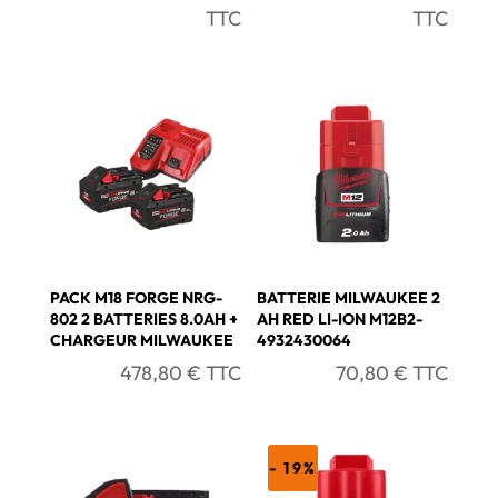
prix
prix
prix
prix
TTC
TTC
initial
actuel
initial
actue
était :
est :
était :
est :
146,64 €.
118,44 €.
467,69 €.
395,7
PACK M18 FORGE NRG-
BATTERIE MILWAUKEE 2
802 2 BATTERIES 8.0AH +
AH RED LI-ION M12B2-
CHARGEUR MILWAUKEE
4932430064
478,80
€
TTC
70,80
€
TTC
- 19%