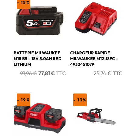
- 15%
BATTERIE MILWAUKEE
CHARGEUR RAPIDE
M18 B5 – 18V 5.0AH RED
MILWAUKEE M12-18FC –
LITHIUM
4932451079
Le
Le
91,96
€
77,81
€
TTC
25,74
€
TTC
prix
prix
initial
actuel
était :
est :
- 19%
- 13%
91,96 €.
77,81 €.