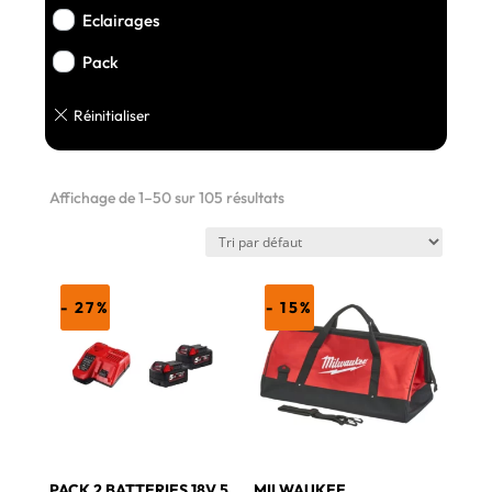
Eclairages
Pack
Affichage de 1–50 sur 105 résultats
- 27%
- 15%
PACK 2 BATTERIES 18V 5
MILWAUKEE