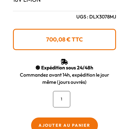
UGS :
DLX3078MJ
700,08
€
TTC

🟢 Expédition sous 24/48h
Commandez avant 14h, expédition le jour
même (jours ouvrés)
quantité
de
Pack
3
outils
AJOUTER AU PANIER