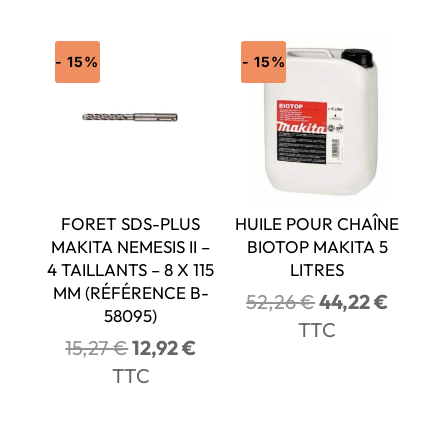
- 15%
- 15%
FORET SDS-PLUS
HUILE POUR CHAÎNE
MAKITA NEMESIS II –
BIOTOP MAKITA 5
4 TAILLANTS – 8 X 115
LITRES
MM (RÉFÉRENCE B-
Le
Le
52,26
€
44,22
€
58095)
prix
prix
TTC
Le
Le
15,27
€
12,92
€
initial
actuel
prix
prix
TTC
était :
est :
initial
actuel
52,26 €.
44,22 
était :
est :