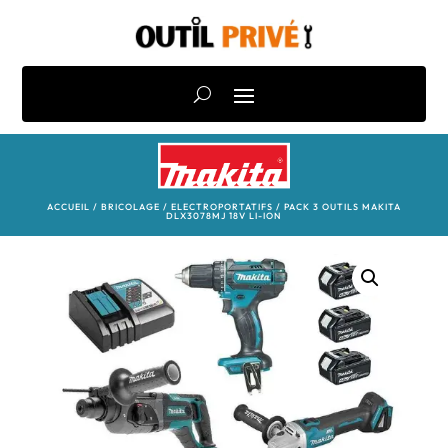
ACCUEIL
/
BRICOLAGE
/
ELECTROPORTATIFS
/ PACK 3 OUTILS MAKITA
DLX3078MJ 18V LI-ION