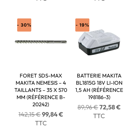
initial
actuel
initial
actuel
était :
est :
était :
est :
20,74 €.
15,52 €.
15,27 €.
12,92 €
- 30%
- 19%
FORET SDS-MAX
BATTERIE MAKITA
MAKITA NEMESIS – 4
BL1815G 18V LI-ION
TAILLANTS – 35 X 570
1,5 AH (RÉFÉRENCE
MM (RÉFÉRENCE B-
198186-3)
20242)
Le
Le
89,96
€
72,58
€
Le
Le
142,15
€
99,84
€
prix
prix
TTC
prix
prix
TTC
initial
actuel
initial
actuel
était :
est :
était :
est :
89,96 €.
72,58 