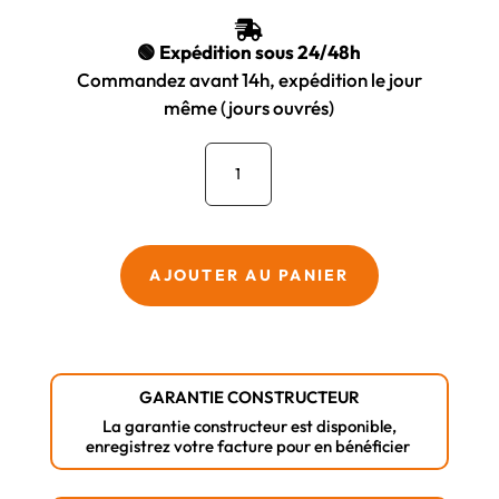
ÉTAIT :
EST :

20,38 €.
12,13 €.
🟢 Expédition sous 24/48h
Commandez avant 14h, expédition le jour
même (jours ouvrés)
quantité
de
Foret
SDS-
PLUS
AJOUTER AU PANIER
MAKITA
Nemesis
II
–
GARANTIE CONSTRUCTEUR
4
La garantie constructeur est disponible,
Taillants
enregistrez votre facture pour en bénéficier
–
8