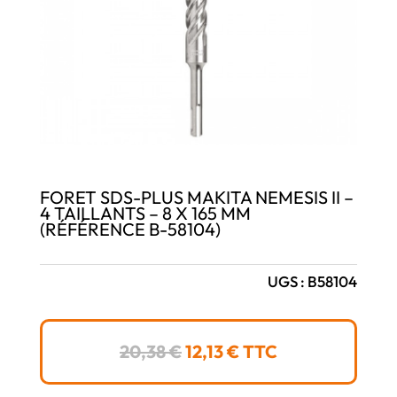
FORET SDS-PLUS MAKITA NEMESIS II –
4 TAILLANTS – 8 X 165 MM
(RÉFÉRENCE B-58104)
UGS :
B58104
LE
LE
20,38
€
12,13
€
TTC
PRIX
PRIX
INITIAL
ACTUEL