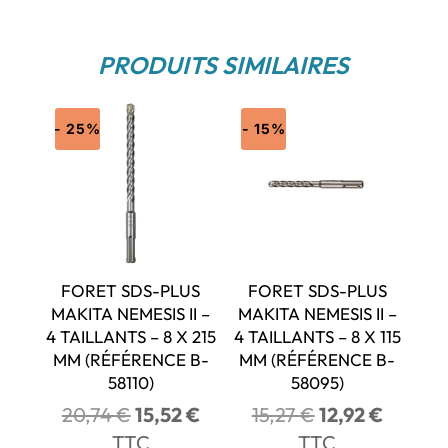
PRODUITS SIMILAIRES
- 25%
- 15%
FORET SDS-PLUS
FORET SDS-PLUS
MAKITA NEMESIS II –
MAKITA NEMESIS II –
4 TAILLANTS – 8 X 215
4 TAILLANTS – 8 X 115
MM (RÉFÉRENCE B-
MM (RÉFÉRENCE B-
58110)
58095)
Le
Le
Le
Le
20,74
€
15,52
€
15,27
€
12,92
€
prix
prix
prix
prix
TTC
TTC