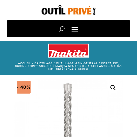
ACCUEIL
/
BRICOLAGE
/
OUTILLAGE MAIN GÉNÉRAL
/
FORET, PIC,
BURIN
/ FORET SDS-PLUS MAKITA NEMESIS II – 4 TAILLANTS – 8 X 165
MM (RÉFÉRENCE B-58104)
- 40%