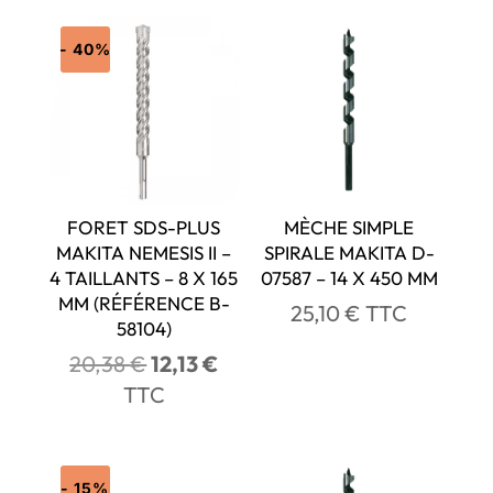
- 40%
FORET SDS-PLUS
MÈCHE SIMPLE
MAKITA NEMESIS II –
SPIRALE MAKITA D-
4 TAILLANTS – 8 X 165
07587 – 14 X 450 MM
MM (RÉFÉRENCE B-
25,10
€
TTC
58104)
Le
Le
20,38
€
12,13
€
prix
prix
TTC
initial
actuel
était :
est :
20,38 €.
12,13 €.
- 15%