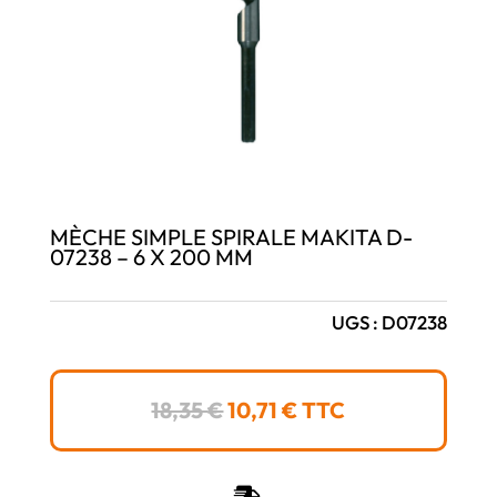
MÈCHE SIMPLE SPIRALE MAKITA D-
07238 – 6 X 200 MM
UGS :
D07238
LE
LE
18,35
€
10,71
€
TTC
PRIX
PRIX
INITIAL
ACTUEL
ÉTAIT :
EST :
