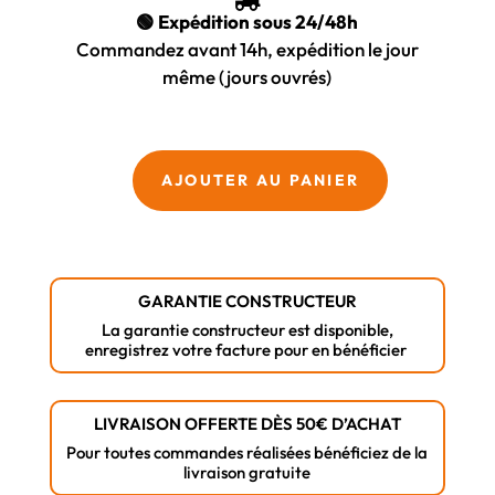
18,35 €.
10,71 €.
🟢 Expédition sous 24/48h
Commandez avant 14h, expédition le jour
même (jours ouvrés)
quantité
AJOUTER AU PANIER
de
Mèche
simple
spirale
GARANTIE CONSTRUCTEUR
MAKITA
La garantie constructeur est disponible,
D-
enregistrez votre facture pour en bénéficier
07238
–
6
LIVRAISON OFFERTE DÈS 50€ D’ACHAT
x
Pour toutes commandes réalisées bénéficiez de la
livraison gratuite
200