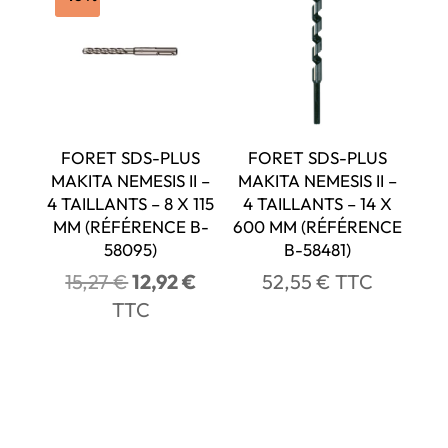
FORET SDS-PLUS
FORET SDS-PLUS
MAKITA NEMESIS II –
MAKITA NEMESIS II –
4 TAILLANTS – 8 X 115
4 TAILLANTS – 14 X
MM (RÉFÉRENCE B-
600 MM (RÉFÉRENCE
58095)
B-58481)
Le
Le
15,27
€
12,92
€
52,55
€
TTC
prix
prix
TTC
initial
actuel
était :
est :
15,27 €.
12,92 €.