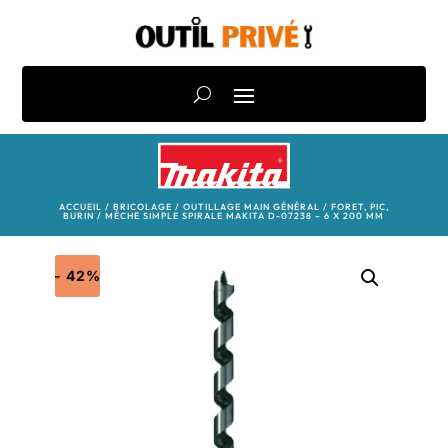
ACCUEIL
/
BRICOLAGE
/
OUTILLAGE MAIN GÉNÉRAL
/
FORET, PIC,
BURIN
/ MÈCHE SIMPLE SPIRALE MAKITA D-07238 – 6 X 200 MM
- 42%