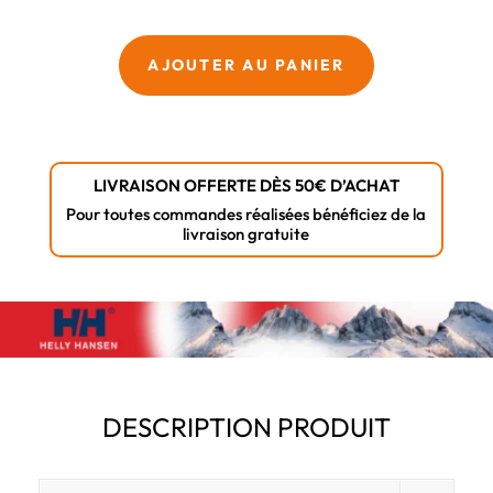
Veste
imperméable
Manchester
AJOUTER AU PANIER
2.0
gris
Helly
Hansen
LIVRAISON OFFERTE DÈS 50€ D’ACHAT
Workwear
Pour toutes commandes réalisées bénéficiez de la
livraison gratuite
DESCRIPTION PRODUIT