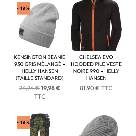
- 19%
KENSINGTON BEANIE
CHELSEA EVO
930 GRIS MÉLANGÉ –
HOODED PILE VESTE
HELLY HANSEN
NOIRE 990 – HELLY
(TAILLE STANDARD)
HANSEN
Le
Le
24,74
€
19,98
€
81,90
€
TTC
prix
prix
TTC
initial
actuel
était :
est :
24,74 €.
19,98 €.
- 19%