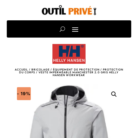
ACCUEIL
/
BRICOLAGE
/
ÉQUIPEMENT DE PROTECTION
/
PROTECTION
DU CORPS
/ VESTE IMPERMÉABLE MANCHESTER 2.0 GRIS HELLY
HANSEN WORKWEAR
- 19%