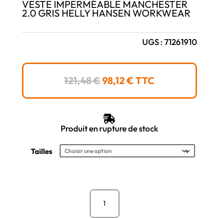
VESTE IMPERMÉABLE MANCHESTER
2.0 GRIS HELLY HANSEN WORKWEAR
UGS :
71261910
LE
LE
121,48
€
98,12
€
TTC
PRIX
PRIX
INITIAL
ACTUEL
ÉTAIT :
EST :

121,48 €.
98,12 €.
Produit en rupture de stock
Tailles
quantité
de