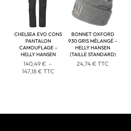
CHELSEA EVO CONS
BONNET OXFORD
PANTALON
930 GRIS MÉLANGÉ –
CAMOUFLAGE –
HELLY HANSEN
HELLY HANSEN
(TAILLE STANDARD)
140,49
€
–
24,74
€
TTC
Plage
147,18
€
TTC
de
prix :
140,49 €
à
147,18 €