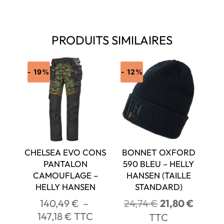
PRODUITS SIMILAIRES
- 19%
- 12%
CHELSEA EVO CONS
BONNET OXFORD
PANTALON
590 BLEU – HELLY
CAMOUFLAGE –
HANSEN (TAILLE
HELLY HANSEN
STANDARD)
Le
Le
140,49
€
–
24,74
€
21,80
€
Plage
prix
prix
147,18
€
TTC
TTC