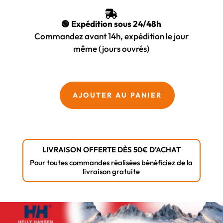

🟢 Expédition sous 24/48h
Commandez avant 14h, expédition le jour
même (jours ouvrés)
quantité
AJOUTER AU PANIER
de
Bonnet
OXFORD
930
LIVRAISON OFFERTE DÈS 50€ D’ACHAT
Gris
Pour toutes commandes réalisées bénéficiez de la
mélangé
livraison gratuite
-
Helly
Hansen
(Taille