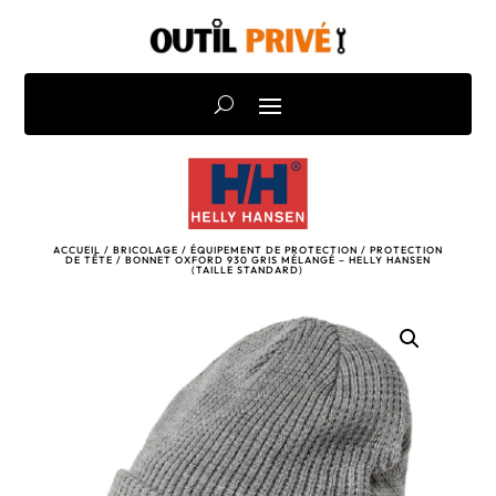
ACCUEIL
/
BRICOLAGE
/
ÉQUIPEMENT DE PROTECTION
/
PROTECTION
DE TÊTE
/ BONNET OXFORD 930 GRIS MÉLANGÉ – HELLY HANSEN
(TAILLE STANDARD)