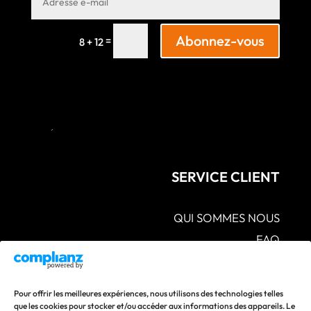
Abonnez-vous
=
8 + 12
SERVICE CLIENT
QUI SOMMES NOUS
FAQ
CGV – POLITIQUES DE CONFIDENTIALITÉ –
MENTIONS LÉGALES
S.A.V POLITIQUE DE RETOUR ET DE
Pour offrir les meilleures expériences, nous utilisons des technologies telles
REMBOURSEMENT
que les cookies pour stocker et/ou accéder aux informations des appareils. Le