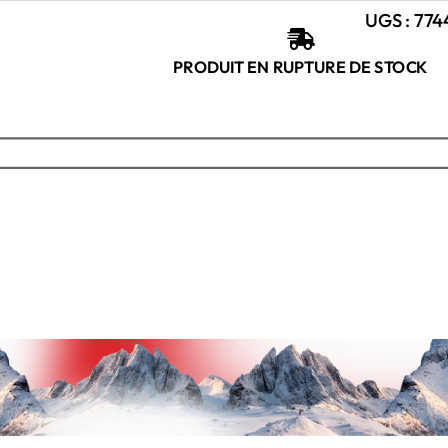
UGS :
774

PRODUIT EN RUPTURE DE STOCK
 €
€