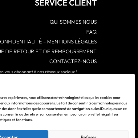
SERVICE CLIENT
QUI SOMMES NOUS
FAQ
CONFIDENTIALITÉ – MENTIONS LÉGALES
QUE DE RETOUR ET DE REMBOURSEMENT
CONTACTEZ-NOUS
 en vous abonnant à nos réseaux sociaux !
leures expériences, nous utilisons des technologies telles que les cookies pour
er aux informations des appareils. Le fait de consentir à ces technologies nous
r des données telles que le comportement de navigation ou les ID uniques sur ce
pas consentir ou de retirer son consentement peut avoir un effet négatif sur
stiques et fonctions.
Accepter
Refuser