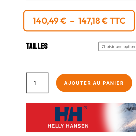
PLAGE
140,49
€
–
147,18
€
TTC
DE
PRIX :
140,49
Tailles
À
147,18 
quantité
de
AJOUTER AU PANIER
CHELSEA
EVO
CONS
Pantalon
Camouflage
-