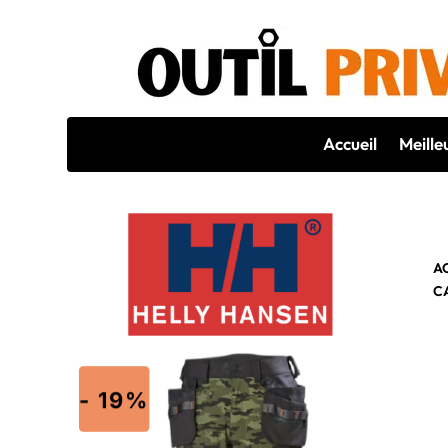
Accueil
Meille
A
C
- 19%