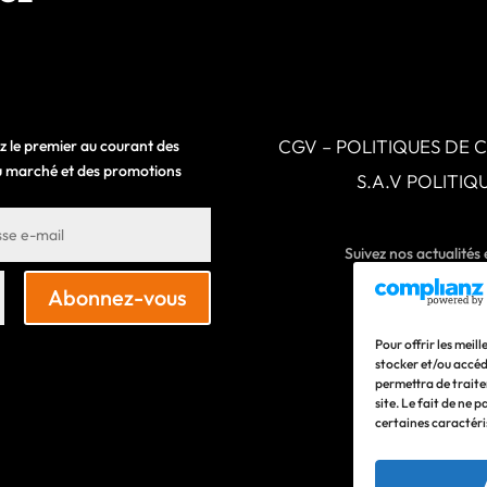
CGV – POLITIQUES DE 
z le premier au courant des
 du marché et des promotions
S.A.V POLITI
Suivez nos actualités
Abonnez-vous
Pour offrir les meil
stocker et/ou accéd
permettra de traite
site. Le fait de ne 
certaines caractéri