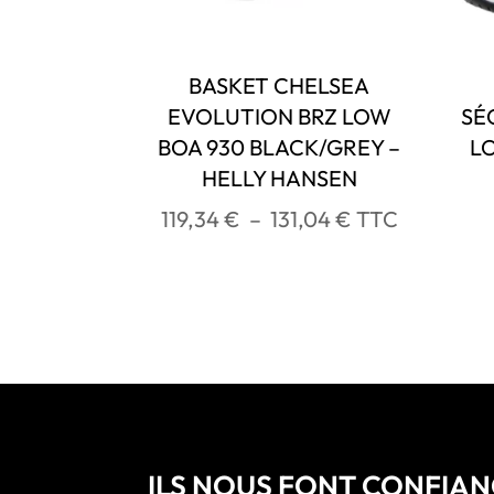
BASKET CHELSEA
EVOLUTION BRZ LOW
SÉ
BOA 930 BLACK/GREY –
LO
HELLY HANSEN
Plage
119,34
€
–
131,04
€
TTC
de
prix :
119,34 €
à
131,04 €
ILS NOUS FONT CONFIA