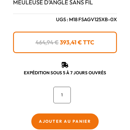
MEULEUSE D’ANGLE SANS FIL
UGS :
M18 FSAGV125XB-0X
LE
LE
464,94
€
393,41
€
TTC
PRIX
PRIX
INITIAL
ACTUEL
ÉTAIT :
EST :

464,94 €.
393,41 €.
EXPÉDITION SOUS 5 À 7 JOURS OUVRÉS
quantité
de
Milwaukee
M18
FSAGV125XB-
AJOUTER AU PANIER
0X