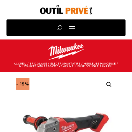
ACCUEIL
/
BRICOLAGE
/
ELECTROPORTATIFS
/
MEULEUSE PONCEUSE
/
MILWAUKEE M18 FSAGV125XB-0X MEULEUSE D’ANGLE SANS FIL
- 15%