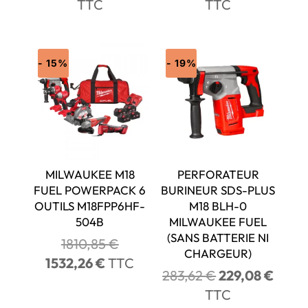
prix
prix
prix
prix
TTC
TTC
initial
actuel
initial
actue
était :
est :
était :
est :
24,04 €.
20,34 €.
729,77 €.
617,5
- 15%
- 19%
MILWAUKEE M18
PERFORATEUR
FUEL POWERPACK 6
BURINEUR SDS-PLUS
OUTILS M18FPP6HF-
M18 BLH-0
504B
MILWAUKEE FUEL
(SANS BATTERIE NI
Le
1810,85
€
CHARGEUR)
prix
Le
1532,26
€
TTC
Le
Le
283,62
€
229,08
€
initial
prix
prix
prix
TTC
était :
actuel