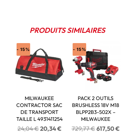
PRODUITS SIMILAIRES
- 15%
- 15%
MILWAUKEE
PACK 2 OUTILS
CONTRACTOR SAC
BRUSHLESS 18V M18
DE TRANSPORT
BLPP2B3-502X –
TAILLE L 4931411254
MILWAUKEE
Le
Le
Le
Le
24,04
€
20,34
€
729,77
€
617,50
€