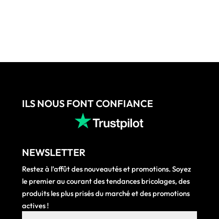
initial
actue
1810,85 €.
est :
était :
est :
1532,26 €.
283,62 €.
229,0
ILS NOUS FONT CONFIANCE
NEWSLETTER
Restez à l’affût des nouveautés et promotions. Soyez
le premier au courant des tendances bricolages, des
produits les plus prisés du marché et des promotions
actives !