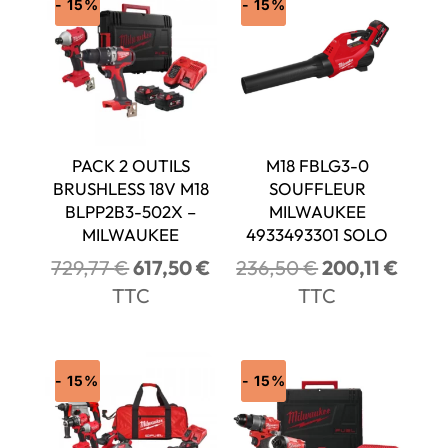
- 15%
- 15%
PACK 2 OUTILS
M18 FBLG3-0
BRUSHLESS 18V M18
SOUFFLEUR
BLPP2B3-502X –
MILWAUKEE
MILWAUKEE
4933493301 SOLO
Le
Le
Le
Le
729,77
€
617,50
€
236,50
€
200,11
€
prix
prix
prix
prix
TTC
TTC
initial
actuel
initial
actue
était :
est :
était :
est :
729,77 €.
617,50 €.
236,50 €.
200,1
- 15%
- 15%