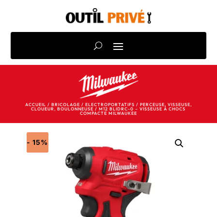
ACCUEIL
/
BRICOLAGE
/
ELECTROPORTATIFS
/
PERCEUSE, VISSEUSE,
CLOUEUR, BOULONNEUSE
/ M12 BLIDRC-0 – VISSEUSE À CHOCS
COMPACTE MILWAUKEE
- 15%