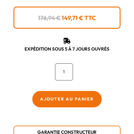
LE
LE
176,94
€
149,71
€
TTC
PRIX
PRIX
INITIAL
ACTUEL
ÉTAIT :
EST :

176,94 €.
149,71 €.
EXPÉDITION SOUS 5 À 7 JOURS OUVRÉS
quantité
de
M12
BLIDRC-
0
AJOUTER AU PANIER
-
Visseuse
à
chocs
GARANTIE CONSTRUCTEUR