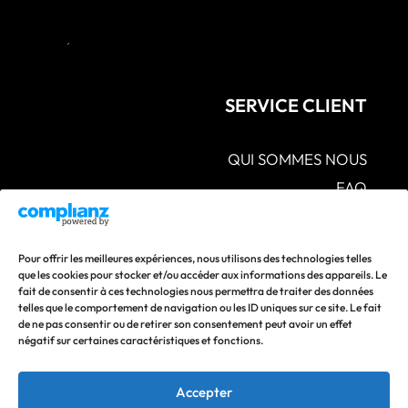
SERVICE CLIENT
QUI SOMMES NOUS
FAQ
CGV – POLITIQUES DE CONFIDENTIALITÉ –
MENTIONS LÉGALES
S.A.V POLITIQUE DE RETOUR ET DE
Pour offrir les meilleures expériences, nous utilisons des technologies telles
REMBOURSEMENT
que les cookies pour stocker et/ou accéder aux informations des appareils. Le
fait de consentir à ces technologies nous permettra de traiter des données
CONTACTEZ-NOUS
telles que le comportement de navigation ou les ID uniques sur ce site. Le fait
de ne pas consentir ou de retirer son consentement peut avoir un effet
Suivez nos actualités en vous abonnant à nos réseaux
négatif sur certaines caractéristiques et fonctions.
sociaux !
Accepter