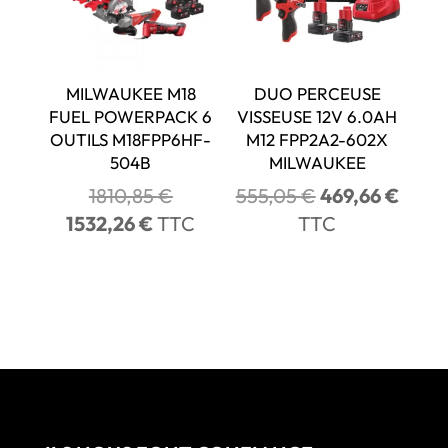
MILWAUKEE M18
DUO PERCEUSE
FUEL POWERPACK 6
VISSEUSE 12V 6.0AH
OUTILS M18FPP6HF-
M12 FPP2A2-602X
504B
MILWAUKEE
Le
Le
Le
1810,85
€
555,05
€
469,66
€
prix
prix
prix
Le
1532,26
€
TTC
TTC
initial
initial
actue
prix
était :
était :
est :
actuel
1810,85 €.
555,05 €.
469,6
est :
1532,26 €.