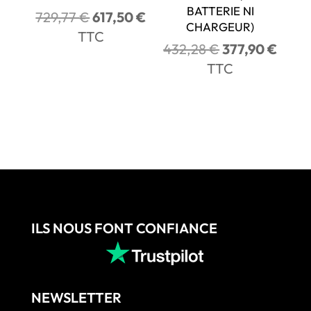
BATTERIE NI
Le
Le
729,77
€
617,50
€
CHARGEUR)
prix
prix
TTC
Le
Le
432,28
€
377,90
€
initial
actuel
prix
prix
TTC
était :
est :
initial
actue
729,77 €.
617,50 €.
était :
est :
432,28 €.
377,9
ILS NOUS FONT CONFIANCE
NEWSLETTER