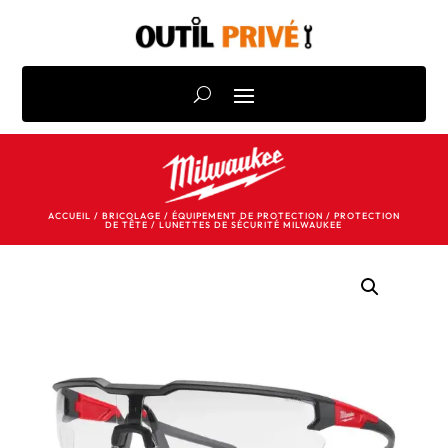
ACCUEIL
/
BRICOLAGE
/
ÉQUIPEMENT DE PROTECTION
/
PROTECTION
DE TÊTE
/ LUNETTES DE SÉCURITÉ MILWAUKEE