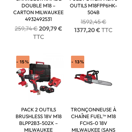
DOUBLE M18 –
OUTILS M18FPP6HK-
CARTON MILWAUKEE
504B
4932492531
Le
1592,45
€
Le
Le
259,74
€
209,79
€
prix
Le
1377,20
€
TTC
prix
prix
TTC
initial
prix
initial
actuel
était :
actuel
était :
est :
1592,45 €
est :
259,74 €.
209,79 €.
1377,20 €.
- 15%
- 13%
PACK 2 OUTILS
TRONÇONNEUSE À
BRUSHLESS 18V M18
CHAÎNE FUEL™ M18
BLPP2B3-502X –
FCHS-0 18V
MILWAUKEE
MILWAUKEE (SANS