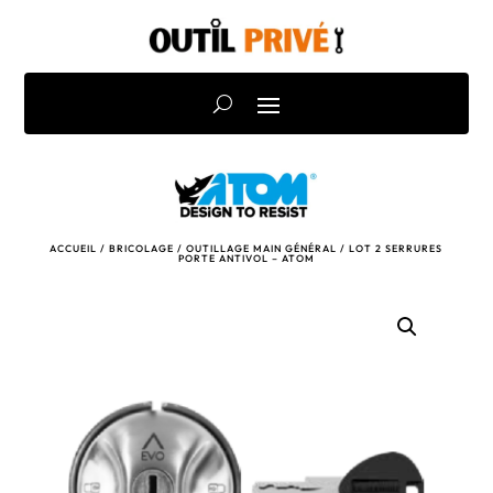
ACCUEIL
/
BRICOLAGE
/
OUTILLAGE MAIN GÉNÉRAL
/ LOT 2 SERRURES
PORTE ANTIVOL – ATOM