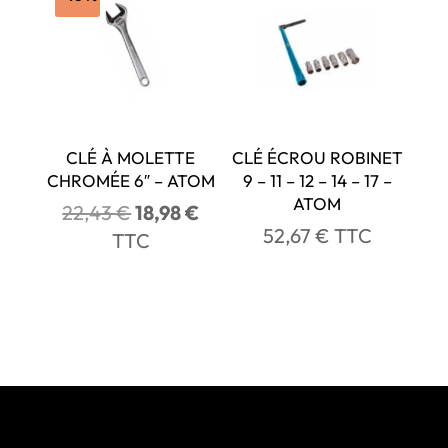
CLÉ À MOLETTE
CLÉ ÉCROU ROBINET
CHROMÉE 6″ – ATOM
9 – 11 – 12 – 14 – 17 –
ATOM
Le
Le
22,43
€
18,98
€
52,67
€
TTC
prix
prix
TTC
initial
actuel
était :
est :
22,43 €.
18,98 €.