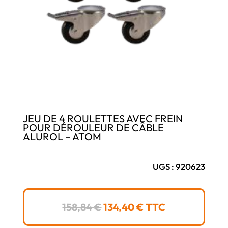
JEU DE 4 ROULETTES AVEC FREIN
POUR DÉROULEUR DE CÂBLE
ALUROL – ATOM
UGS :
920623
LE
LE
158,84
€
134,40
€
TTC
PRIX
PRIX