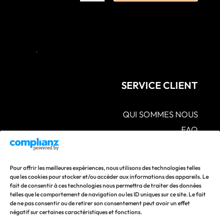
SERVICE CLIENT
QUI SOMMES NOUS
FAQ
CGV – POLITIQUES DE CONFIDENTIALITÉ –
MENTIONS LÉGALES
S.A.V POLITIQUE DE RETOUR ET DE
Pour offrir les meilleures expériences, nous utilisons des technologies telles
REMBOURSEMENT
que les cookies pour stocker et/ou accéder aux informations des appareils. Le
fait de consentir à ces technologies nous permettra de traiter des données
CONTACTEZ-NOUS
telles que le comportement de navigation ou les ID uniques sur ce site. Le fait
de ne pas consentir ou de retirer son consentement peut avoir un effet
Suivez nos actualités en vous abonnant à nos réseaux
négatif sur certaines caractéristiques et fonctions.