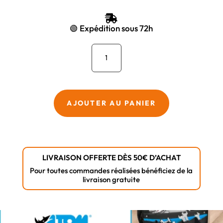
INITIAL
ACTUEL
ÉTAIT :
EST :

158,84 €.
134,40 €.
🟢 Expédition sous 72h
quantité
de
Jeu
de
4
AJOUTER AU PANIER
roulettes
avec
frein
pour
LIVRAISON OFFERTE DÈS 50€ D’ACHAT
dérouleur
Pour toutes commandes réalisées bénéficiez de la
de
livraison gratuite
câble
ALUROL
-