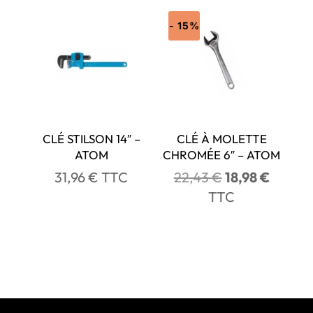
- 15%
CLÉ STILSON 14″ –
CLÉ À MOLETTE
ATOM
CHROMÉE 6″ – ATOM
Le
Le
31,96
€
TTC
22,43
€
18,98
€
prix
prix
TTC
initial
actuel
était :
est :
22,43 €.
18,98 €