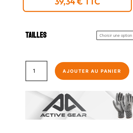
39,34
€
TTC
Tailles
quantité
de
AJOUTER AU PANIER
Gant
Anti-
Coupure
CUT
C
Active
Gear
x12