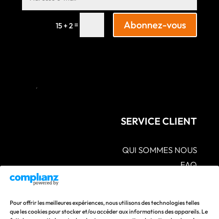
Abonnez-vous
=
15 + 2
SERVICE CLIENT
QUI SOMMES NOUS
FAQ
CGV – POLITIQUES DE CONFIDENTIALITÉ –
MENTIONS LÉGALES
S.A.V POLITIQUE DE RETOUR ET DE
Pour offrir les meilleures expériences, nous utilisons des technologies telles
REMBOURSEMENT
que les cookies pour stocker et/ou accéder aux informations des appareils. Le