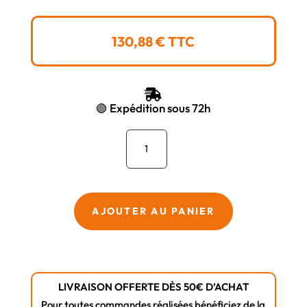
130,88
€
TTC

🟢 Expédition sous 72h
quantité
de
ESCABEAU
QUADRO
N.
AJOUTER AU PANIER
MARCHES
5
H.1,12
M
LIVRAISON OFFERTE DÈS 50€ D’ACHAT
-
Pour toutes commandes réalisées bénéficiez de la