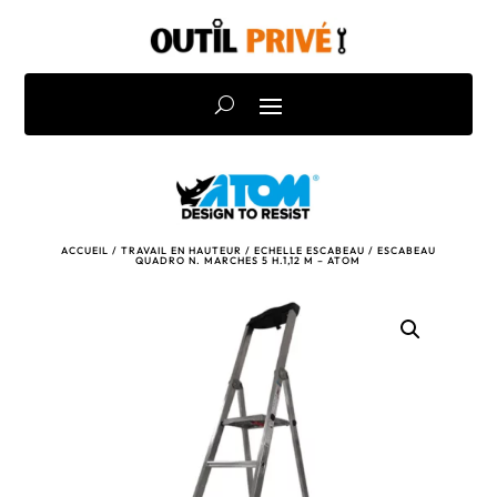
ACCUEIL
/
TRAVAIL EN HAUTEUR
/
ECHELLE ESCABEAU
/ ESCABEAU
QUADRO N. MARCHES 5 H.1,12 M – ATOM