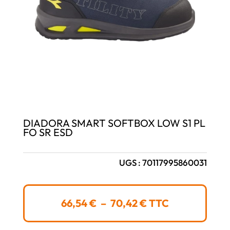
DIADORA SMART SOFTBOX LOW S1 PL
FO SR ESD
UGS :
70117995860031
PLAGE
66,54
€
–
70,42
€
TTC
DE
PRIX :