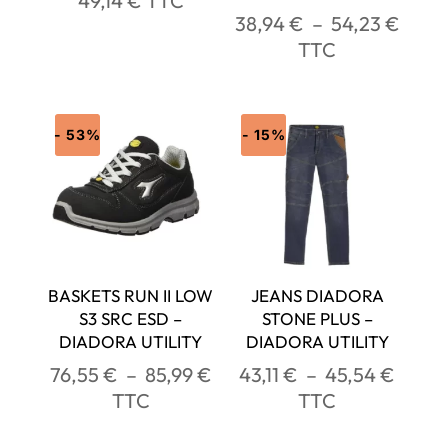
49,14
€
TTC
Plag
38,94
€
–
54,23
€
de
TTC
prix :
38,94
à
- 53%
- 15%
54,23
BASKETS RUN II LOW
JEANS DIADORA
S3 SRC ESD –
STONE PLUS –
DIADORA UTILITY
DIADORA UTILITY
Plage
Plage
76,55
€
–
85,99
€
43,11
€
–
45,54
€
de
de
TTC
TTC
prix :
prix :