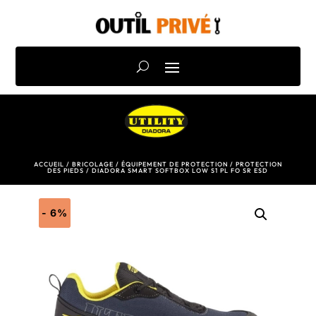
ACCUEIL
/
BRICOLAGE
/
ÉQUIPEMENT DE PROTECTION
/
PROTECTION
DES PIEDS
/ DIADORA SMART SOFTBOX LOW S1 PL FO SR ESD
- 6%