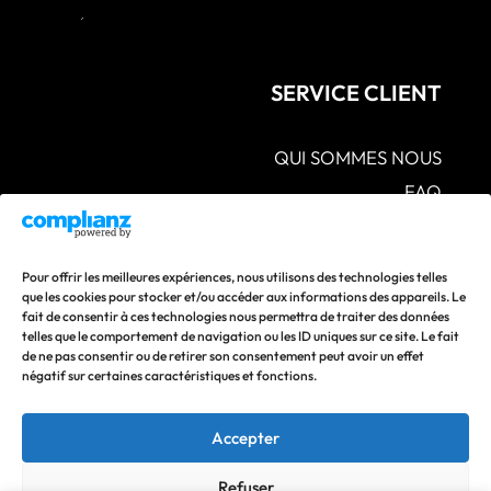
SERVICE CLIENT
QUI SOMMES NOUS
FAQ
CGV – POLITIQUES DE CONFIDENTIALITÉ –
MENTIONS LÉGALES
S.A.V POLITIQUE DE RETOUR ET DE
Pour offrir les meilleures expériences, nous utilisons des technologies telles
REMBOURSEMENT
que les cookies pour stocker et/ou accéder aux informations des appareils. Le
fait de consentir à ces technologies nous permettra de traiter des données
CONTACTEZ-NOUS
telles que le comportement de navigation ou les ID uniques sur ce site. Le fait
de ne pas consentir ou de retirer son consentement peut avoir un effet
Suivez nos actualités en vous abonnant à nos réseaux
négatif sur certaines caractéristiques et fonctions.
sociaux !
Accepter
Refuser