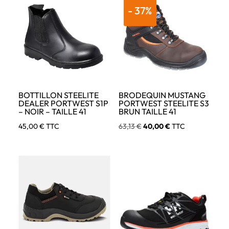
était :
est :
- 37%
85,99 €
63,96 €.
32,00 €.
BOTTILLON STEELITE
BRODEQUIN MUSTANG
DEALER PORTWEST S1P
PORTWEST STEELITE S3
– NOIR – TAILLE 41
BRUN TAILLE 41
Le
Le
45,00
€
TTC
63,13
€
40,00
€
TTC
prix
prix
initial
actuel
était :
est :
63,13 €.
40,00 €.