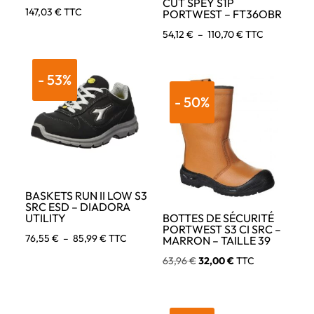
CUT SPEY S1P
147,03
€
TTC
PORTWEST – FT36OBR
Plage
54,12
€
–
110,70
€
TTC
de
prix :
- 53%
54,12 €
- 50%
à
110,70 €
BASKETS RUN II LOW S3
SRC ESD – DIADORA
UTILITY
BOTTES DE SÉCURITÉ
PORTWEST S3 CI SRC –
Plage
76,55
€
–
85,99
€
TTC
MARRON – TAILLE 39
de
Le
Le
63,96
€
32,00
€
TTC
prix :
prix
prix
76,55 €
initial
actuel
à