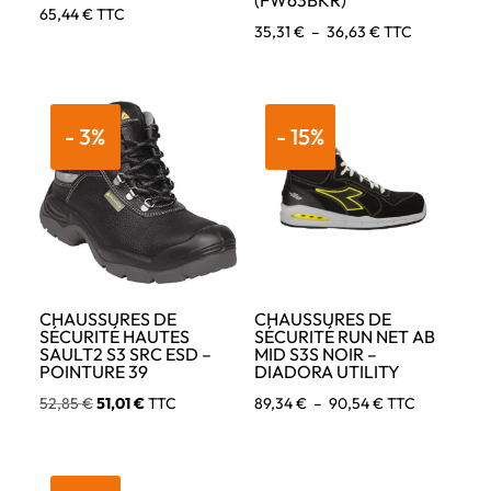
(FW63BKR)
65,44
€
TTC
Plage
35,31
€
–
36,63
€
TTC
de
prix :
35,31 €
- 3%
- 15%
à
36,63 €
CHAUSSURES DE
CHAUSSURES DE
SÉCURITÉ HAUTES
SÉCURITÉ RUN NET AB
SAULT2 S3 SRC ESD –
MID S3S NOIR –
POINTURE 39
DIADORA UTILITY
Le
Le
Plage
52,85
€
51,01
€
TTC
89,34
€
–
90,54
€
TTC
prix
prix
de
initial
actuel
prix :
était :
est :
89,34 €