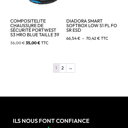
COMPOSITELITE
DIADORA SMART
CHAUSSURE DE
SOFTBOX LOW S1 PL FO
SÉCURITÉ PORTWEST
SR ESD
S3 HRO BLUE TAILLE 39
Plage
66,54
€
–
70,42
€
TTC
Le
Le
36,00
€
35,00
€
TTC
de
prix
prix
prix :
initial
actuel
66,54 €
était :
est :
à
1
2
→
36,00 €.
35,00 €.
70,42 €
ILS NOUS FONT CONFIANCE