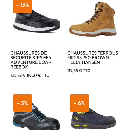
- 13%
52,85 €.
51,01 €.
à
90,54 €
CHAUSSURES DE
CHAUSSURES FERROUS
SÉCURITÉ S1PS FE4
MID S3 750 BROWN –
ADVENTURE BOA –
HELLY HANSEN
REEBOK
119,65
€
TTC
Le
Le
135,72
€
118,37
€
TTC
prix
prix
initial
actuel
était :
est :
- 3%
- 6%
135,72 €.
118,37 €.