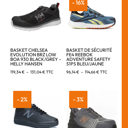
- 16%
BASKET CHELSEA
BASKET DE SÉCURITÉ
EVOLUTION BRZ LOW
FE4 REEBOK
BOA 930 BLACK/GREY –
ADVENTURE SAFETY
HELLY HANSEN
S1PS BLEU/JAUNE
Plage
Plage
119,34
€
–
131,04
€
TTC
96,14
€
–
114,66
€
TTC
de
de
prix :
prix :
119,34 €
96,14 €
- 2%
- 3%
à
à
131,04 €
114,66 €