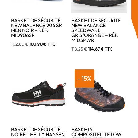
BASKET DE SÉCURITÉ
BASKET DE SÉCURITÉ
NEW BALANCE 906 SR
NEW BALANCE
MEN NOIR – RÉF.
SPEEDWARE
MID906SR
GRIS/ORANGE – RÉF.
MIDSPWR
Le
Le
102,80
€
100,90
€
TTC
Le
Le
118,25
€
114,67
€
TTC
prix
prix
prix
prix
initial
actuel
initial
actuel
était :
est :
était :
est :
102,80 €.
100,90 €.
- 15%
118,25 €.
114,67 €.
BASKET DE SÉCURITÉ
BASKETS
NOIRE – HELLY HANSEN
COMPOSITELITE LOW