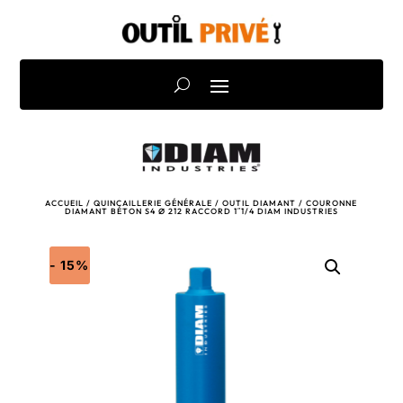
ACCUEIL
/
QUINCAILLERIE GÉNÉRALE
/
OUTIL DIAMANT
/ COURONNE
DIAMANT BÉTON S4 Ø 212 RACCORD 1″1/4 DIAM INDUSTRIES
- 15%