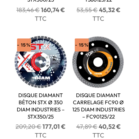
Le
Le
Le
Le
183,46
€
160,74
€
53,55
€
45,32
€
prix
prix
prix
prix
TTC
TTC
initial
actuel
initial
actuel
était :
est :
était :
est :
183,46 €.
160,74 €.
53,55 €.
45,32 
- 15%
- 15%
DISQUE DIAMANT
DISQUE DIAMANT
BÉTON STX Ø 350
CARRELAGE FC90 Ø
DIAM INDUSTRIES –
125 DIAM INDUSTRIES
STX350/25
– FC90125/22
Le
Le
Le
Le
209,20
€
177,01
€
47,89
€
40,52
€
prix
prix
prix
prix
TTC
TTC