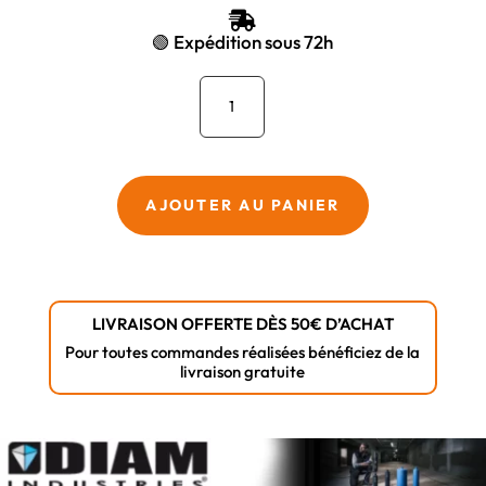
ÉTAIT :
EST :

387,02 €.
327,48 €.
🟢 Expédition sous 72h
quantité
de
Couronne
diamant
béton
AJOUTER AU PANIER
S4
Ø
212
raccord
LIVRAISON OFFERTE DÈS 50€ D’ACHAT
1"1/4
Pour toutes commandes réalisées bénéficiez de la
DIAM
livraison gratuite
INDUSTRIES