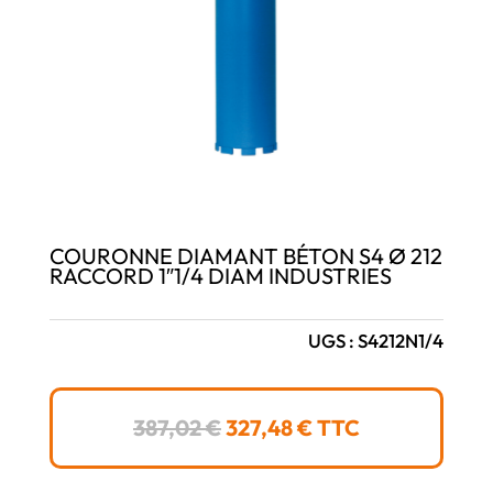
COURONNE DIAMANT BÉTON S4 Ø 212
RACCORD 1″1/4 DIAM INDUSTRIES
UGS :
S4212N1/4
LE
LE
387,02
€
327,48
€
TTC
PRIX
PRIX
INITIAL
ACTUEL