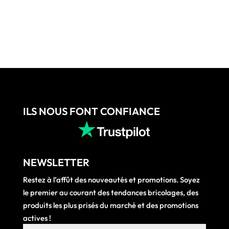
initial
actuel
initial
actuel
était :
est :
était :
est :
209,20 €.
177,01 €.
47,89 €.
40,52 
ILS NOUS FONT CONFIANCE
NEWSLETTER
Restez à l’affût des nouveautés et promotions. Soyez
le premier au courant des tendances bricolages, des
produits les plus prisés du marché et des promotions
actives !