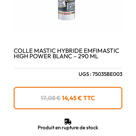
COLLE MASTIC HYBRIDE EMFIMASTIC
HIGH POWER BLANC – 290 ML
UGS :
75035BE003
LE
LE
17,08
€
14,45
€
TTC
PRIX
PRIX
INITIAL
ACTUEL
ÉTAIT :
EST :

17,08 €.
14,45 €.
Produit en rupture de stock