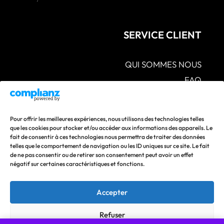
SERVICE CLIENT
QUI SOMMES NOUS
FAQ
CGV – POLITIQUES DE CONFIDENTIALITÉ –
MENTIONS LÉGALES
S.A.V POLITIQUE DE RETOUR ET DE
Pour offrir les meilleures expériences, nous utilisons des technologies telles
REMBOURSEMENT
que les cookies pour stocker et/ou accéder aux informations des appareils. Le
fait de consentir à ces technologies nous permettra de traiter des données
CONTACTEZ-NOUS
telles que le comportement de navigation ou les ID uniques sur ce site. Le fait
de ne pas consentir ou de retirer son consentement peut avoir un effet
Suivez nos actualités en vous abonnant à nos réseaux
négatif sur certaines caractéristiques et fonctions.
sociaux !
Accepter
Refuser