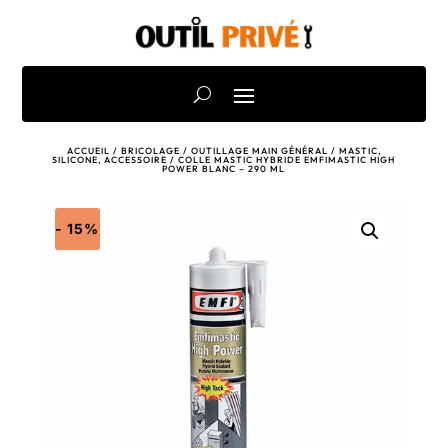
ACCUEIL
/
BRICOLAGE
/
OUTILLAGE MAIN GÉNÉRAL
/
MASTIC,
SILICONE, ACCESSOIRE
/ COLLE MASTIC HYBRIDE EMFIMASTIC HIGH
POWER BLANC – 290 ML
- 15%