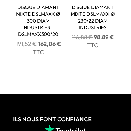
DISQUE DIAMANT
DISQUE DIAMANT
MIXTE DSLMAXX Ø
MIXTE DSLMAXX Ø
300 DIAM
230/22 DIAM
INDUSTRIES –
INDUSTRIES
DSLMAXX300/20
Le
Le
116,88
€
98,89
€
Le
Le
191,52
€
162,06
€
prix
prix
TTC
prix
prix
TTC
initial
actuel
initial
actuel
était :
est :
était :
est :
116,88 €.
98,89 
191,52 €.
162,06 €.
ILS NOUS FONT CONFIANCE