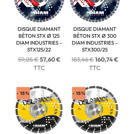
DISQUE DIAMANT
DISQUE DIAMANT
BÉTON STX Ø 125
BÉTON STX Ø 300
DIAM INDUSTRIES –
DIAM INDUSTRIES –
STX125/22
STX300/25
Le
Le
Le
Le
59,05
€
57,60
€
183,46
€
160,74
€
prix
prix
prix
prix
TTC
TTC
initial
actuel
initial
actue
était :
est :
était :
est :
59,05 €.
57,60 €.
183,46 €.
160,7
- 15%
- 15%