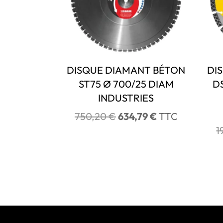
DISQUE DIAMANT BÉTON
DI
ST75 Ø 700/25 DIAM
D
INDUSTRIES
Le
Le
750,20
€
634,79
€
TTC
prix
prix
1
initial
actuel
était :
est :
750,20 €.
634,79 €.