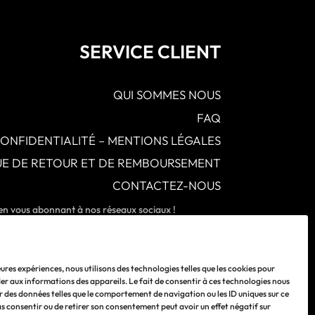
SERVICE CLIENT
QUI SOMMES NOUS
FAQ
CONFIDENTIALITÉ – MENTIONS LÉGALES
QUE DE RETOUR ET DE REMBOURSEMENT
CONTACTEZ-NOUS
 en vous abonnant à nos réseaux sociaux !
leures expériences, nous utilisons des technologies telles que les cookies pour
er aux informations des appareils. Le fait de consentir à ces technologies nous
r des données telles que le comportement de navigation ou les ID uniques sur ce
pas consentir ou de retirer son consentement peut avoir un effet négatif sur