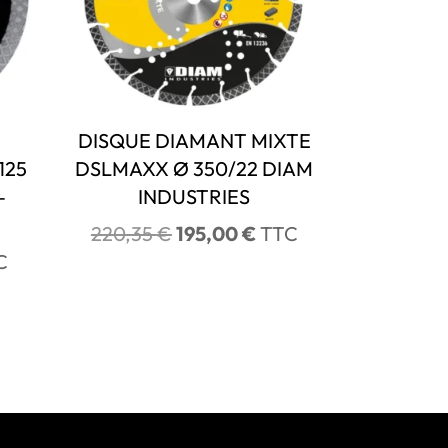
DISQUE DIAMANT MIXTE
125
DSLMAXX Ø 350/22 DIAM
–
INDUSTRIES
Le
Le
220,35
€
195,00
€
TTC
prix
prix
C
initial
actuel
était :
est :
uel
220,35 €.
195,00 €.
:
52 €.