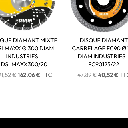
SQUE DIAMANT MIXTE
DISQUE DIAMANT
SLMAXX Ø 300 DIAM
CARRELAGE FC90 Ø 
INDUSTRIES –
DIAM INDUSTRIES 
DSLMAXX300/20
FC90125/22
Le
Le
Le
Le
91,52
€
162,06
€
TTC
47,89
€
40,52
€
TT
prix
prix
prix
prix
initial
actuel
initial
act
était :
est :
était :
est 
191,52 €.
162,06 €.
47,89 €.
40,