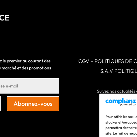
NCE
CGV – POLITIQUES DE 
z le premier au courant des
 du marché et des promotions
S.A.V POLITI
Suivez nos actualités
Abonnez-vous
Pour offrir les meil
stocker et/ou accéd
permettra de traite
site. Le fait de ne 