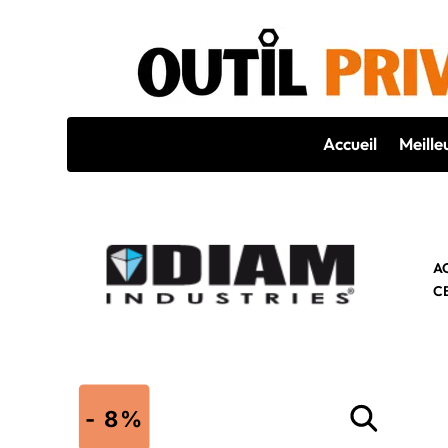
Accueil
Meille
A
C
- 8%