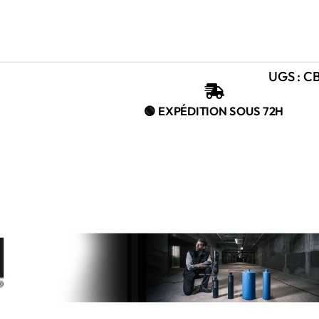
UGS :
CB

🟢 EXPÉDITION SOUS 72H
L
 €.