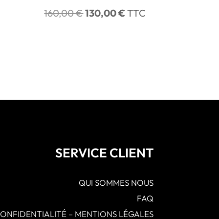
Le
Le
160,00
€
130,00
€
TTC
prix
prix
initial
actuel
était :
est :
160,00 €.
130,00 €.
SERVICE CLIENT
QUI SOMMES NOUS
FAQ
CONFIDENTIALITÉ – MENTIONS LÉGALES