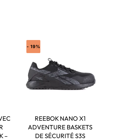
- 19%
VEC
REEBOK NANO X1
R
ADVENTURE BASKETS
K –
DE SÉCURITÉ S3S