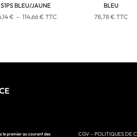
S1PS BLEU/JAUNE
BLEU
Plage
6,14
€
–
114,66
€
TTC
78,78
€
TTC
de
prix :
96,14 €
à
114,66 €
NCE
CGV – POLITIQUES DE 
z le premier au courant des