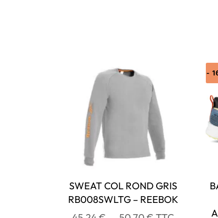
- 
SWEAT COL ROND GRIS
B
RB008SWLTG – REEBOK
A
Plage
45,24
€
–
50,70
€
TTC