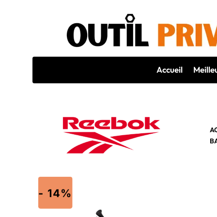
Accueil
Meille
A
B
- 14%