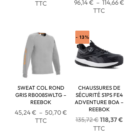
Plage
96,14
€
–
114,66
€
de
TTC
de
TTC
prix :
prix :
98,90 €
96,14
à
à
114,66 €
- 13%
114,6
SWEAT COL ROND
CHAUSSURES DE
GRIS RB008SWLTG –
SÉCURITÉ S1PS FE4
REEBOK
ADVENTURE BOA –
REEBOK
Plage
45,24
€
–
50,70
€
Le
Le
135,72
€
118,37
€
de
TTC
prix
prix
prix :
TTC
initial
actuel
45,24 €