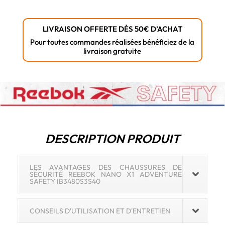
Nano
X1
LIVRAISON OFFERTE DÈS 50€ D’ACHAT
Adventure
Pour toutes commandes réalisées bénéficiez de la
Baskets
livraison gratuite
de
sécurité
S3S
DESCRIPTION PRODUIT
LES AVANTAGES DES CHAUSSURES DE
SÉCURITÉ REEBOK NANO X1 ADVENTURE
SAFETY IB3480S3S40
CONSEILS D'UTILISATION ET D'ENTRETIEN