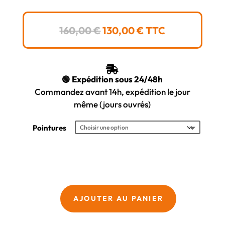
LE
LE
160,00
€
130,00
€
TTC
PRIX
PRIX
INITIAL
ACTUEL
ÉTAIT :
EST :

160,00 €.
130,00 €.
🟢 Expédition sous 24/48h
Commandez avant 14h, expédition le jour
même (jours ouvrés)
Pointures
quantité
AJOUTER AU PANIER
de
Reebok