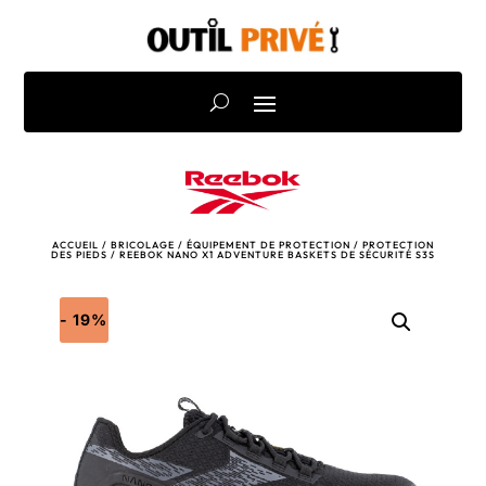
ACCUEIL
/
BRICOLAGE
/
ÉQUIPEMENT DE PROTECTION
/
PROTECTION
DES PIEDS
/ REEBOK NANO X1 ADVENTURE BASKETS DE SÉCURITÉ S3S
- 19%