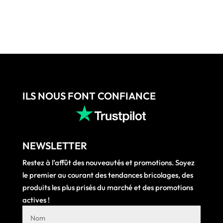
était :
est :
à
135,72 €.
118,37
50,70 €
ILS NOUS FONT CONFIANCE
NEWSLETTER
Restez à l’affût des nouveautés et promotions. Soyez
le premier au courant des tendances bricolages, des
produits les plus prisés du marché et des promotions
actives !