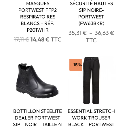
MASQUES
SÉCURITÉ HAUTES
PORTWEST FFP2
S1P NOIRE-
RESPIRATOIRES
PORTWEST
BLANCS – RÉF.
(FW63BKR)
P201WHR
Plage
35,31
€
–
36,63
€
Le
Le
17,11
€
14,48
€
TTC
de
TTC
prix
prix
prix :
initial
actuel
35,31
était :
est :
à
- 15%
17,11 €.
14,48 €.
36,63
BOTTILLON STEELITE
ESSENTIAL STRETCH
DEALER PORTWEST
WORK TROUSER
S1P – NOIR – TAILLE 41
BLACK – PORTWEST