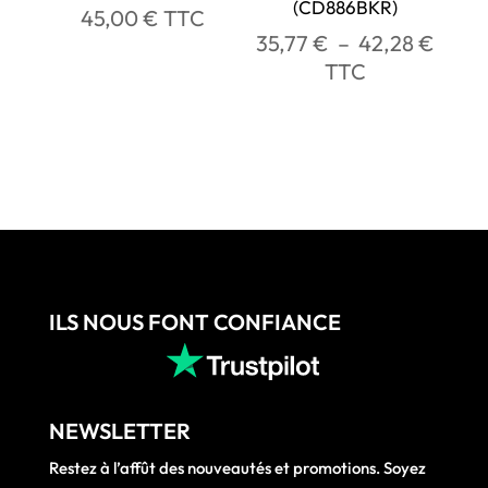
(CD886BKR)
45,00
€
TTC
Plag
35,77
€
–
42,28
€
de
TTC
prix :
35,77
à
42,2
ILS NOUS FONT CONFIANCE
NEWSLETTER
Restez à l’affût des nouveautés et promotions. Soyez