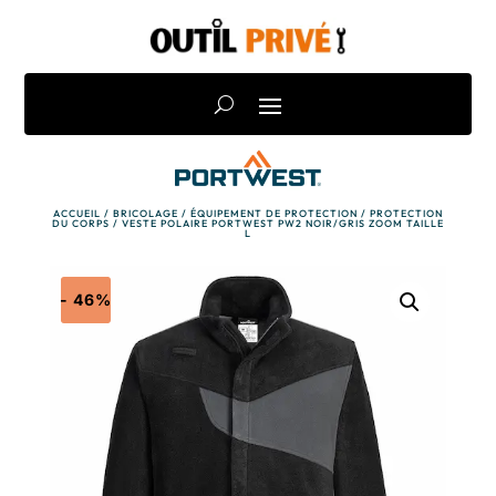
ACCUEIL
/
BRICOLAGE
/
ÉQUIPEMENT DE PROTECTION
/
PROTECTION
DU CORPS
/ VESTE POLAIRE PORTWEST PW2 NOIR/GRIS ZOOM TAILLE
L
- 46%