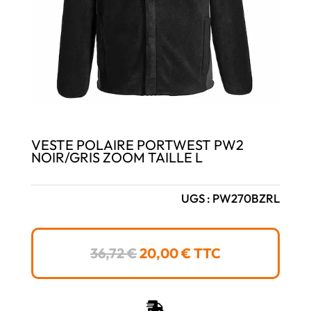
VESTE POLAIRE PORTWEST PW2
NOIR/GRIS ZOOM TAILLE L
UGS :
PW270BZRL
LE
LE
36,72
€
20,00
€
TTC
PRIX
PRIX
INITIAL
ACTUEL
ÉTAIT :
EST :
