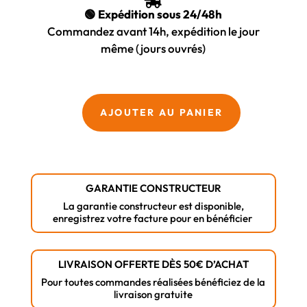

🟢 Expédition sous 24/48h
Commandez avant 14h, expédition le jour
même (jours ouvrés)
quantité
AJOUTER AU PANIER
de
SPIT
Clous
en
GARANTIE CONSTRUCTEUR
Bande
La garantie constructeur est disponible,
C9-
enregistrez votre facture pour en bénéficier
60
pour
Béton
LIVRAISON OFFERTE DÈS 50€ D’ACHAT
-
Pour toutes commandes réalisées bénéficiez de la
livraison gratuite
Boîte