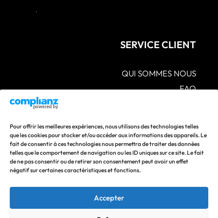
SERVICE CLIENT
QUI SOMMES NOUS
FAQ
CGV – POLITIQUES DE CONFIDENTIALITÉ –
MENTIONS LÉGALES
S.A.V POLITIQUE DE RETOUR ET DE
Pour offrir les meilleures expériences, nous utilisons des technologies telles
REMBOURSEMENT
que les cookies pour stocker et/ou accéder aux informations des appareils. Le
fait de consentir à ces technologies nous permettra de traiter des données
CONTACTEZ-NOUS
telles que le comportement de navigation ou les ID uniques sur ce site. Le fait
de ne pas consentir ou de retirer son consentement peut avoir un effet
Suivez nos actualités en vous abonnant à nos réseaux
négatif sur certaines caractéristiques et fonctions.
sociaux !
Accepter