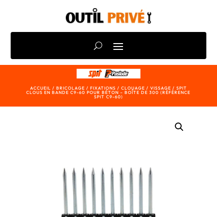
ACCUEIL
/
BRICOLAGE
/
FIXATIONS
/
CLOUAGE / VISSAGE
/ SPIT
CLOUS EN BANDE C9-60 POUR BÉTON – BOÎTE DE 300 (RÉFÉRENCE
SPIT C9-60)