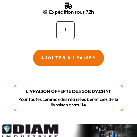
ÉTAIT :
EST :

1423,97 €.
1298,90 €.
🟢 Expédition sous 72h
quantité
de
Scie
sur
table
AJOUTER AU PANIER
DIAM
INDUSTRIES
-
EGOPLUS
LIVRAISON OFFERTE DÈS 50€ D’ACHAT
Pour toutes commandes réalisées bénéficiez de la
livraison gratuite