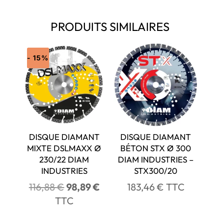
PRODUITS SIMILAIRES
- 15%
DISQUE DIAMANT
DISQUE DIAMANT
MIXTE DSLMAXX Ø
BÉTON STX Ø 300
230/22 DIAM
DIAM INDUSTRIES –
INDUSTRIES
STX300/20
Le
Le
116,88
€
98,89
€
183,46
€
TTC
prix
prix
TTC
initial
actuel