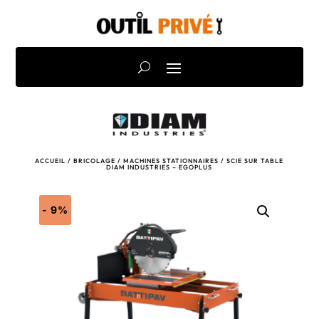
ACCUEIL
/
BRICOLAGE
/
MACHINES STATIONNAIRES
/ SCIE SUR TABLE
DIAM INDUSTRIES – EGOPLUS
- 9%