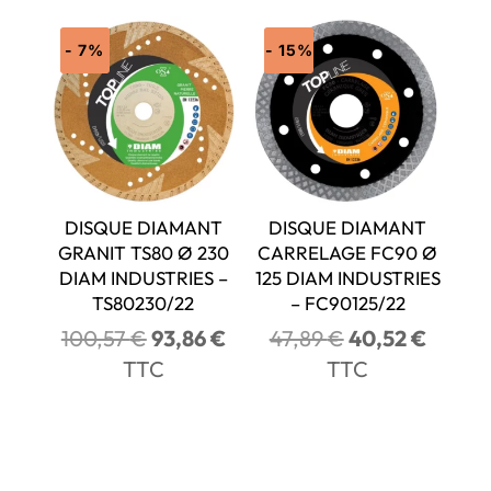
était :
est :
116,88 €.
98,89 €.
- 7%
- 15%
DISQUE DIAMANT
DISQUE DIAMANT
GRANIT TS80 Ø 230
CARRELAGE FC90 Ø
DIAM INDUSTRIES –
125 DIAM INDUSTRIES
TS80230/22
– FC90125/22
Le
Le
Le
Le
100,57
€
93,86
€
47,89
€
40,52
€
prix
prix
prix
prix
TTC
TTC
initial
actuel
initial
actuel
était :
est :
était :
est :
100,57 €.
93,86 €.
47,89 €.
40,52 