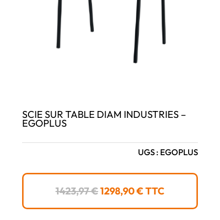
SCIE SUR TABLE DIAM INDUSTRIES –
EGOPLUS
UGS :
EGOPLUS
LE
LE
1423,97
€
1298,90
€
TTC
PRIX
PRIX
INITIAL
ACTUEL