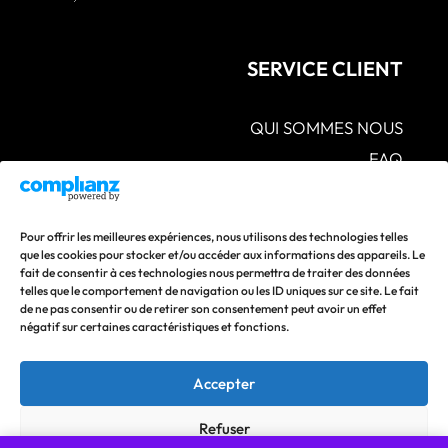
SERVICE CLIENT
QUI SOMMES NOUS
FAQ
CGV – POLITIQUES DE CONFIDENTIALITÉ –
MENTIONS LÉGALES
S.A.V POLITIQUE DE RETOUR ET DE
Pour offrir les meilleures expériences, nous utilisons des technologies telles
REMBOURSEMENT
que les cookies pour stocker et/ou accéder aux informations des appareils. Le
fait de consentir à ces technologies nous permettra de traiter des données
CONTACTEZ-NOUS
telles que le comportement de navigation ou les ID uniques sur ce site. Le fait
de ne pas consentir ou de retirer son consentement peut avoir un effet
Suivez nos actualités en vous abonnant à nos réseaux
négatif sur certaines caractéristiques et fonctions.
sociaux !
Accepter
Refuser