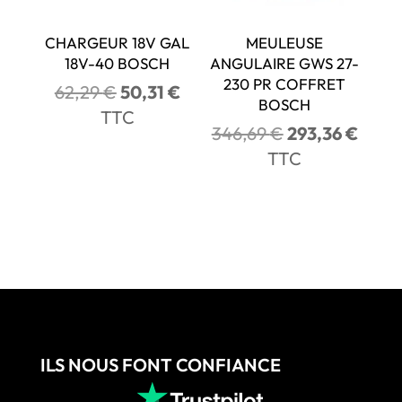
CHARGEUR 18V GAL
MEULEUSE
18V-40 BOSCH
ANGULAIRE GWS 27-
230 PR COFFRET
Le
Le
62,29
€
50,31
€
BOSCH
prix
prix
TTC
Le
Le
346,69
€
293,36
€
initial
actuel
prix
prix
TTC
était :
est :
initial
actue
62,29 €.
50,31 €.
était :
est :
346,69 €.
293,3
ILS NOUS FONT CONFIANCE