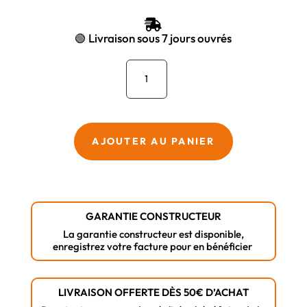

🟢 Livraison sous 7 jours ouvrés
quantité
de
Perceuse-
Visseuse
Expert
AJOUTER AU PANIER
Bosch
EXSR18V-
90
–
GARANTIE CONSTRUCTEUR
Version
La garantie constructeur est disponible,
Solo
enregistrez votre facture pour en bénéficier
(L-
BOXX)
LIVRAISON OFFERTE DÈS 50€ D’ACHAT