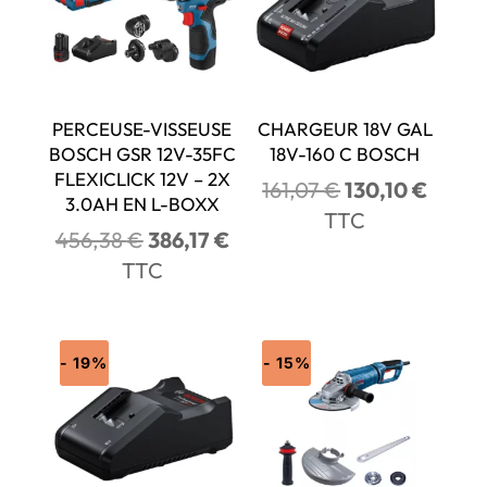
PERCEUSE-VISSEUSE
CHARGEUR 18V GAL
BOSCH GSR 12V-35FC
18V-160 C BOSCH
FLEXICLICK 12V – 2X
Le
Le
161,07
€
130,10
€
3.0AH EN L-BOXX
prix
prix
TTC
Le
Le
456,38
€
386,17
€
initial
actuel
prix
prix
TTC
était :
est :
initial
actuel
161,07 €.
130,10
était :
est :
456,38 €.
386,17 €.
- 19%
- 15%