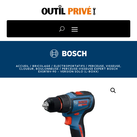
ACCUEIL
/
BRICOLAGE
/
ELECTROPORTATIFS
/
PERCEUSE, VISSEUSE,
CLOUEUR, BOULONNEUSE
/ PERCEUSE-VISSEUSE EXPERT BOSCH
EXSR18V-90 – VERSION SOLO (L-BOXX)