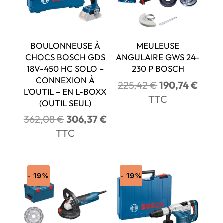
BOULONNEUSE À
MEULEUSE
CHOCS BOSCH GDS
ANGULAIRE GWS 24-
18V-450 HC SOLO –
230 P BOSCH
CONNEXION À
Le
Le
225,42
€
190,74
€
L’OUTIL – EN L-BOXX
prix
prix
TTC
(OUTIL SEUL)
initial
actue
Le
Le
362,08
€
306,37
€
était :
est :
prix
prix
TTC
225,42 €.
190,7
initial
actuel
était :
est :
362,08 €.
306,37 €.
- 19%
- 19%