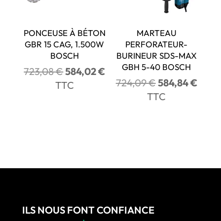
PONCEUSE À BÉTON
MARTEAU
GBR 15 CAG, 1.500W
PERFORATEUR-
BOSCH
BURINEUR SDS-MAX
GBH 5-40 BOSCH
Le
Le
723,08
€
584,02
€
Le
Le
724,09
€
584,84
€
prix
prix
TTC
prix
prix
initial
actuel
TTC
initial
actue
était :
est :
était :
est :
723,08 €.
584,02 €.
724,09 €.
584,8
ILS NOUS FONT CONFIANCE