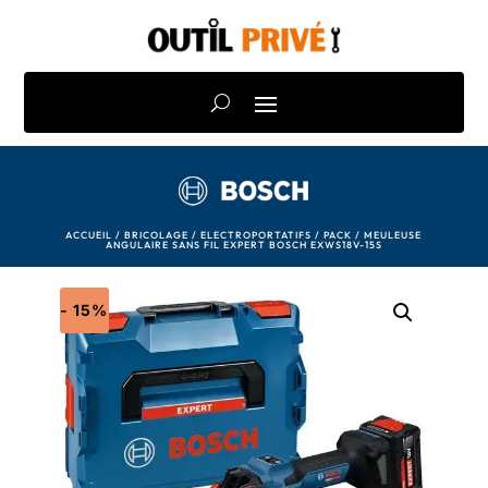
ACCUEIL
/
BRICOLAGE
/
ELECTROPORTATIFS
/
PACK
/ MEULEUSE
ANGULAIRE SANS FIL EXPERT BOSCH EXWS18V-15S
- 15%