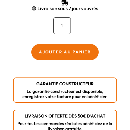
ÉTAIT :
EST :

933,69 €.
790,05 €.
🟢 Livraison sous 7 jours ouvrés
quantité
de
Meuleuse
angulaire
sans
AJOUTER AU PANIER
fil
Expert
Bosch
EXWS18V-
GARANTIE CONSTRUCTEUR
15S
La garantie constructeur est disponible,
enregistrez votre facture pour en bénéficier
LIVRAISON OFFERTE DÈS 50€ D’ACHAT
Pour toutes commandes réalisées bénéficiez de la
livraison gratuite