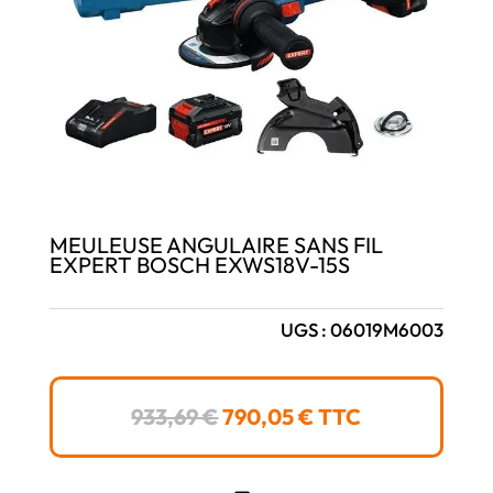
MEULEUSE ANGULAIRE SANS FIL
EXPERT BOSCH EXWS18V-15S
UGS :
06019M6003
LE
LE
933,69
€
790,05
€
TTC
PRIX
PRIX
INITIAL
ACTUEL