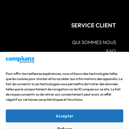
SERVICE CLIENT
QUI SOMMES NOUS
FAQ
CGV – POLITIQUES DE CONFIDENTIALITÉ –
MENTIONS LÉGALES
S.A.V POLITIQUE DE RETOUR ET DE
Pour offrir les meilleures expériences, nous utilisons des technologies telles
REMBOURSEMENT
que les cookies pour stocker et/ou accéder aux informations des appareils. Le
fait de consentir à ces technologies nous permettra de traiter des données
CONTACTEZ-NOUS
telles que le comportement de navigation ou les ID uniques sur ce site. Le fait
de ne pas consentir ou de retirer son consentement peut avoir un effet
Suivez nos actualités en vous abonnant à nos réseaux
négatif sur certaines caractéristiques et fonctions.
sociaux !
Accepter
Refuser