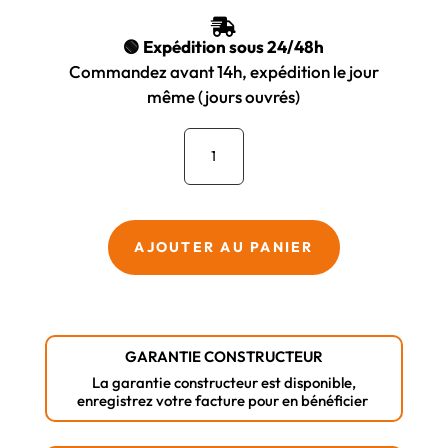
ÉTAIT :
EST :

21,23 €.
12,73 €.
🟢 Expédition sous 24/48h
Commandez avant 14h, expédition le jour
même (jours ouvrés)
quantité
de
Foret
SDS-
PLUS
AJOUTER AU PANIER
MAKITA
Nemesis
II
–
GARANTIE CONSTRUCTEUR
4
La garantie constructeur est disponible,
Taillants
enregistrez votre facture pour en bénéficier
–
10