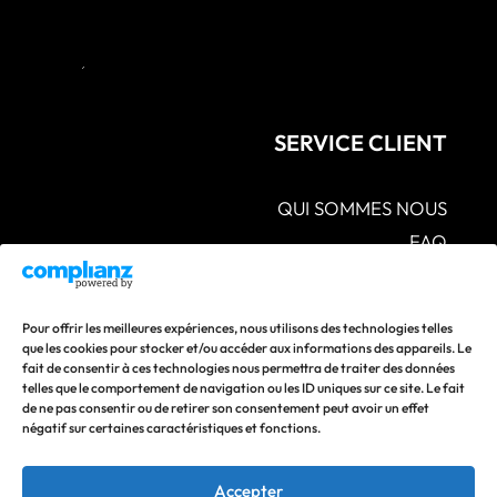
SERVICE CLIENT
QUI SOMMES NOUS
FAQ
CGV – POLITIQUES DE CONFIDENTIALITÉ –
MENTIONS LÉGALES
S.A.V POLITIQUE DE RETOUR ET DE
Pour offrir les meilleures expériences, nous utilisons des technologies telles
REMBOURSEMENT
que les cookies pour stocker et/ou accéder aux informations des appareils. Le
fait de consentir à ces technologies nous permettra de traiter des données
CONTACTEZ-NOUS
telles que le comportement de navigation ou les ID uniques sur ce site. Le fait
de ne pas consentir ou de retirer son consentement peut avoir un effet
Suivez nos actualités en vous abonnant à nos réseaux
négatif sur certaines caractéristiques et fonctions.
sociaux !
Accepter