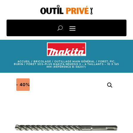
ACCUEIL
/
BRICOLAGE
/
OUTILLAGE MAIN GÉNÉRAL
/
FORET, PIC,
BURIN
/ FORET SDS-PLUS MAKITA NEMESIS II – 4 TAILLANTS – 10 X 165
MM (RÉFÉRENCE B-58207)
- 40%