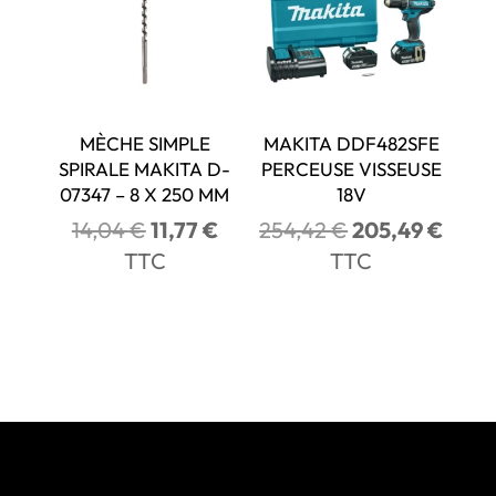
MÈCHE SIMPLE
MAKITA DDF482SFE
SPIRALE MAKITA D-
PERCEUSE VISSEUSE
07347 – 8 X 250 MM
18V
Le
Le
Le
Le
14,04
€
11,77
€
254,42
€
205,49
€
prix
prix
prix
prix
TTC
TTC
initial
actuel
initial
actue
était :
est :
était :
est :
14,04 €.
11,77 €.
254,42 €.
205,4