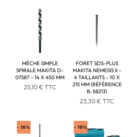
MÈCHE SIMPLE
FORET SDS-PLUS
SPIRALE MAKITA D-
MAKITA NEMESIS II –
07587 – 14 X 450 MM
4 TAILLANTS – 10 X
215 MM (RÉFÉRENCE
25,10
€
TTC
B-58213)
23,30
€
TTC
- 16%
- 19%