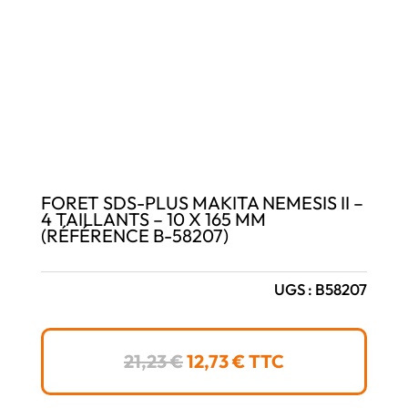
FORET SDS-PLUS MAKITA NEMESIS II –
4 TAILLANTS – 10 X 165 MM
(RÉFÉRENCE B-58207)
UGS :
B58207
LE
LE
21,23
€
12,73
€
TTC
PRIX
PRIX
INITIAL
ACTUEL