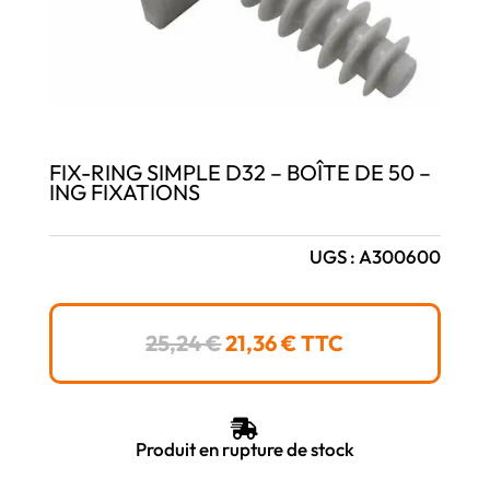
FIX-RING SIMPLE D32 – BOÎTE DE 50 –
ING FIXATIONS
UGS :
A300600
LE
LE
25,24
€
21,36
€
TTC
PRIX
PRIX
INITIAL
ACTUEL
ÉTAIT :
EST :

25,24 €.
21,36 €.
Produit en rupture de stock