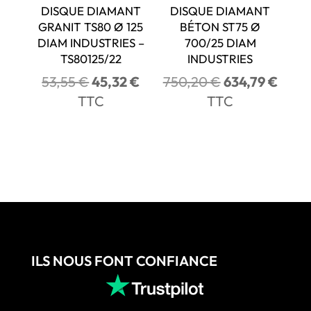
DISQUE DIAMANT
DISQUE DIAMANT
GRANIT TS80 Ø 125
BÉTON ST75 Ø
DIAM INDUSTRIES –
700/25 DIAM
TS80125/22
INDUSTRIES
Le
Le
Le
Le
53,55
€
45,32
€
750,20
€
634,79
€
prix
prix
prix
prix
TTC
TTC
initial
actuel
initial
actue
était :
est :
était :
est :
53,55 €.
45,32 €.
750,20 €.
634,7
ILS NOUS FONT CONFIANCE