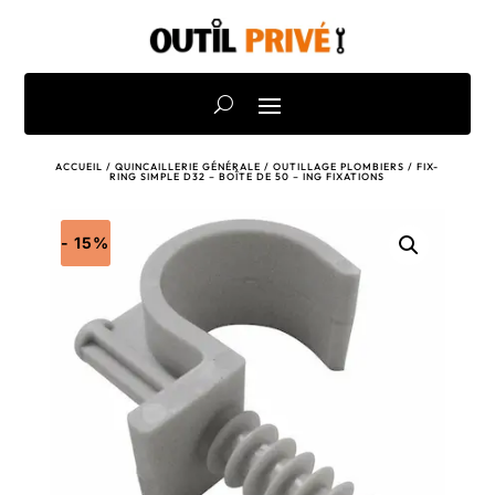
ACCUEIL
/
QUINCAILLERIE GÉNÉRALE
/
OUTILLAGE PLOMBIERS
/ FIX-
RING SIMPLE D32 – BOÎTE DE 50 – ING FIXATIONS
- 15%