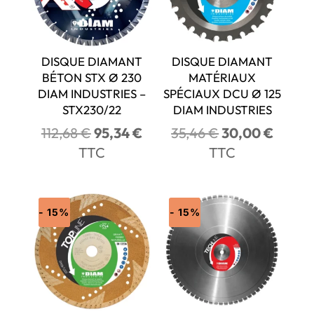
DISQUE DIAMANT
DISQUE DIAMANT
BÉTON STX Ø 230
MATÉRIAUX
DIAM INDUSTRIES –
SPÉCIAUX DCU Ø 125
STX230/22
DIAM INDUSTRIES
Le
Le
Le
Le
112,68
€
95,34
€
35,46
€
30,00
€
prix
prix
prix
prix
TTC
TTC
initial
actuel
initial
actuel
était :
est :
était :
est :
112,68 €.
95,34 €.
35,46 €.
30,00
- 15%
- 15%