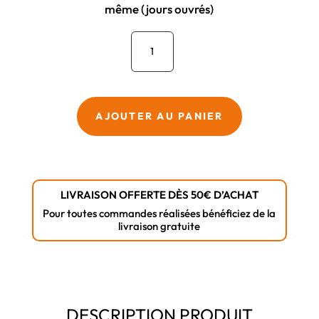
même (jours ouvrés)
quantité
de
FIX-
RING
Double
AJOUTER AU PANIER
D20
-
Boîte
de
LIVRAISON OFFERTE DÈS 50€ D’ACHAT
100
Pour toutes commandes réalisées bénéficiez de la
-
livraison gratuite
ING
Fixations
DESCRIPTION PRODUIT