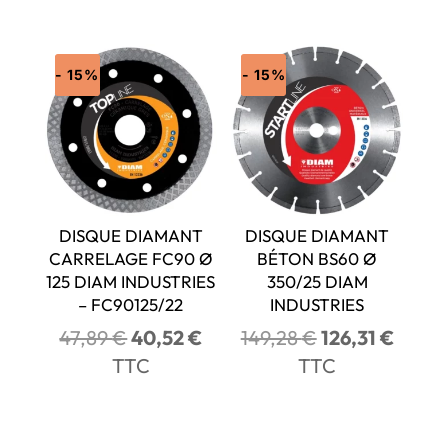
initial
actuel
était :
est :
était :
est :
64,76 €.
54,79 
191,52 €.
162,06 €.
- 15%
- 15%
DISQUE DIAMANT
DISQUE DIAMANT
CARRELAGE FC90 Ø
BÉTON BS60 Ø
125 DIAM INDUSTRIES
350/25 DIAM
– FC90125/22
INDUSTRIES
Le
Le
Le
Le
47,89
€
40,52
€
149,28
€
126,31
€
prix
prix
prix
prix
TTC
TTC
initial
actuel
initial
actuel
était :
est :
était :
est :
47,89 €.
40,52 €.
149,28 €.
126,31