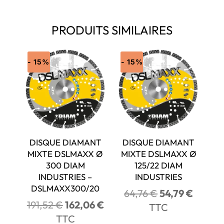
PRODUITS SIMILAIRES
- 15%
- 15%
DISQUE DIAMANT
DISQUE DIAMANT
MIXTE DSLMAXX Ø
MIXTE DSLMAXX Ø
300 DIAM
125/22 DIAM
INDUSTRIES –
INDUSTRIES
DSLMAXX300/20
Le
Le
64,76
€
54,79
€
Le
Le
191,52
€
162,06
€
prix
prix
TTC
prix
prix
TTC
initial
actuel