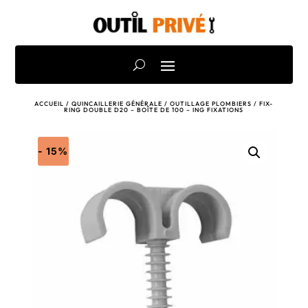
ACCUEIL
/
QUINCAILLERIE GÉNÉRALE
/
OUTILLAGE PLOMBIERS
/ FIX-
RING DOUBLE D20 – BOÎTE DE 100 – ING FIXATIONS
- 15%