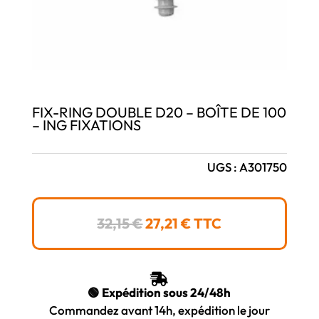
FIX-RING DOUBLE D20 – BOÎTE DE 100
– ING FIXATIONS
UGS :
A301750
LE
LE
32,15
€
27,21
€
TTC
PRIX
PRIX
INITIAL
ACTUEL
ÉTAIT :
EST :

32,15 €.
27,21 €.
🟢 Expédition sous 24/48h
Commandez avant 14h, expédition le jour