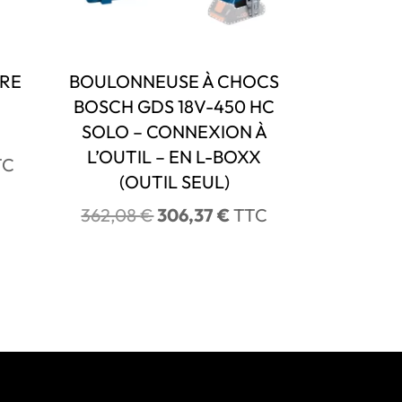
IRE
BOULONNEUSE À CHOCS
BOSCH GDS 18V-450 HC
SOLO – CONNEXION À
L’OUTIL – EN L-BOXX
TC
(OUTIL SEUL)
x
uel
Le
Le
362,08
€
306,37
€
TTC
 :
prix
prix
8,00 €.
initial
actuel
était :
est :
362,08 €.
306,37 €.