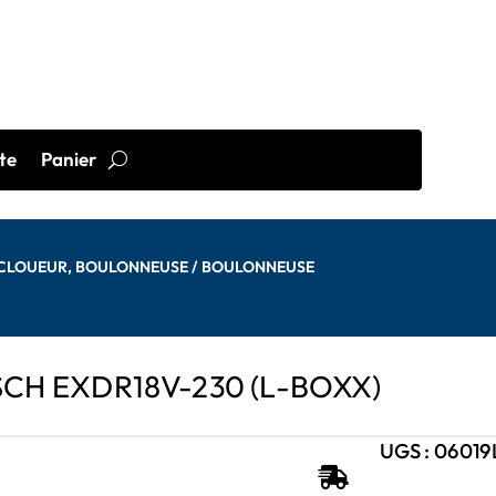
te
Panier
, CLOUEUR, BOULONNEUSE
/ BOULONNEUSE
H EXDR18V-230 (L-BOXX)
UGS :
06019
