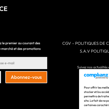
NCE
CGV – POLITIQUES DE 
z le premier au courant des
 du marché et des promotions
S.A.V POLITI
Suivez nos actualités
Abonnez-vous
Pour offrir les meil
stocker et/ou accéd
permettra de traite
site. Le fait de ne 
certaines caractéri