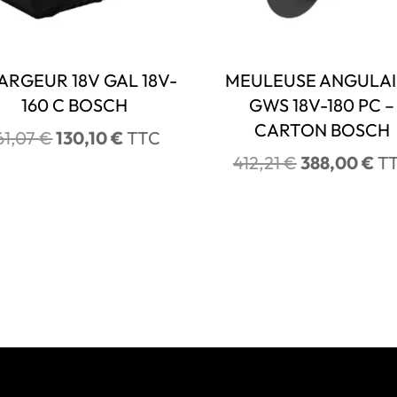
ARGEUR 18V GAL 18V-
MEULEUSE ANGULA
160 C BOSCH
GWS 18V-180 PC –
CARTON BOSCH
Le
Le
61,07
€
130,10
€
TTC
prix
prix
Le
Le
412,21
€
388,00
€
T
initial
actuel
prix
pri
était :
est :
initial
act
161,07 €.
130,10 €.
était :
est
412,21 €.
38