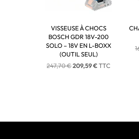
VISSEUSE À CHOCS
CH
BOSCH GDR 18V-200
SOLO – 18V EN L-BOXX
1
(OUTIL SEUL)
Le
Le
247,70
€
209,59
€
TTC
prix
prix
initial
actuel
était :
est :
247,70 €.
209,59 €.