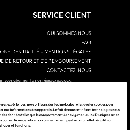
SERVICE CLIENT
QUI SOMMES NOUS
FAQ
CONFIDENTIALITÉ – MENTIONS LÉGALES
QUE DE RETOUR ET DE REMBOURSEMENT
CONTACTEZ-NOUS
 en vous abonnant à nos réseaux sociaux !
leures expériences, nous utilisons des technologies telles que les cookies pour
er aux informations des appareils. Le fait de consentir à ces technologies nous
r des données telles que le comportement de navigation ou les ID uniques sur ce
pas consentir ou de retirer son consentement peut avoir un effet négatif sur
stiques et fonctions.