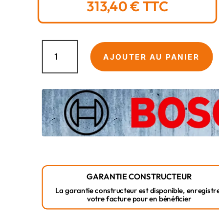
313,40
€
TTC
quantité
de
AJOUTER AU PANIER
Boulonneuse
Expert
Bosch
EXDR18V-
230
(L-
BOXX)
GARANTIE CONSTRUCTEUR
La garantie constructeur est disponible, enregistr
votre facture pour en bénéficier