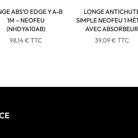
GE ABS’O EDGE Y A-B
LONGE ANTICHUT
1M – NEOFEU
SIMPLE NEOFEU 1 MÈ
(NHDYA10AB)
AVEC ABSORBEU
98,14
€
TTC
39,09
€
TTC
NCE