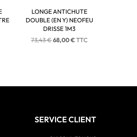
E
LONGE ANTICHUTE
TRE
DOUBLE (EN Y) NEOFEU
R
DRISSE 1M3
Le
Le
73,43
€
68,00
€
TTC
prix
prix
initial
actuel
était :
est :
73,43 €.
68,00 €.
SERVICE CLIENT