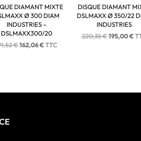
SQUE DIAMANT MIXTE
DISQUE DIAMANT MI
SLMAXX Ø 300 DIAM
DSLMAXX Ø 350/22 
INDUSTRIES –
INDUSTRIES
DSLMAXX300/20
Le
Le
220,35
€
195,00
€
T
prix
pr
Le
Le
91,52
€
162,06
€
TTC
initial
ac
prix
prix
était :
est
initial
actuel
220,35 €.
19
était :
est :
191,52 €.
162,06 €.
NCE