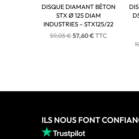
DISQUE DIAMANT BÉTON
DI
STX Ø 125 DIAM
D
INDUSTRIES – STX125/22
Le
Le
59,05
€
57,60
€
TTC
prix
prix
1
initial
actuel
était :
est :
59,05 €.
57,60 €.
ILS NOUS FONT CONFIA