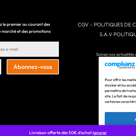
CGV – POLITIQUES DE 
z le premier au courant des
 du marché et des promotions
S.A.V POLITI
Suivez nos actualités
Abonnez-vous
Pour offrir les meil
stocker et/ou accéd
permettra de traite
site. Le fait de ne 
certaines caractéri
Livraison offerte dès 50€ d'achat
Ignorer