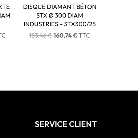
XTE
DISQUE DIAMANT BÉTON
DIAM
STX Ø 300 DIAM
INDUSTRIES – STX300/25
Le
Le
TC
183,46
€
160,74
€
TTC
ix
prix
prix
tuel
initial
actuel
 :
était :
est :
5,00 €.
183,46 €.
160,74 €.
SERVICE CLIENT