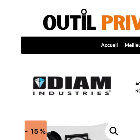
Accueil
Meille
A
N
- 15%