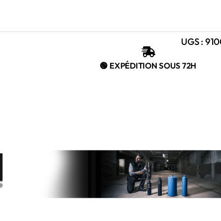
UGS :
910

🟢 EXPÉDITION SOUS 72H