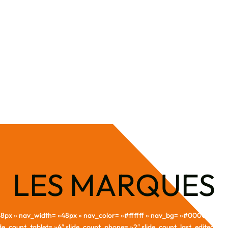
LES MARQUES
 »48px » nav_width= »48px » nav_color= »#ffffff » nav_bg= »#000000″
lide_count_tablet= »4″ slide_count_phone= »2″ slide_count_last_edited= »