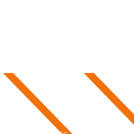
 nav_border_color= »#000000″
on|phone » _builder_version= »4.27.4″