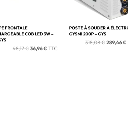
PE FRONTALE
POSTE À SOUDER À ÉLECT
HARGEABLE COB LED 3W –
GYSMI 200P – GYS
GYS
Le
318,08
€
289,46
€
Le
Le
48,17
€
36,96
€
TTC
prix
prix
prix
initial
initial
actuel
était :
était :
est :
318,08 €.
48,17 €.
36,96 €.