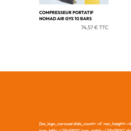
COMPRESSEUR PORTATIF
NOMAD AIR GYS 10 BARS
74,57
€
TTC
[ba_logo_carousel slide_count= »4″ nav_height=
icon_left= »||fa||900″ icon_right= »||fa||900″ s