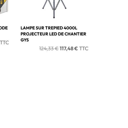
RODE
LAMPE SUR TREPIED 4000L
PROJECTEUR LED DE CHANTIER
GYS
Le
TTC
Le
Le
124,33
€
117,48
€
TTC
prix
prix
prix
actuel
initial
actuel
est :
était :
est :
289,46 €.
124,33 €.
117,48 €.