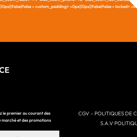
x||false|false » custom_padding= »0px||0px||false|false » locked= »off 
NCE
CGV – POLITIQUES DE 
z le premier au courant des
 du marché et des promotions
S.A.V POLITI