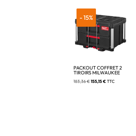
initial
actuel
était :
est :
- 15%
24,04 €.
20,34 €.
PACKOUT COFFRET 2
TIROIRS MILWAUKEE
Le
Le
183,36
€
155,15
€
TTC
prix
prix
initial
actuel
était :
est :
183,36 €.
155,15 €.