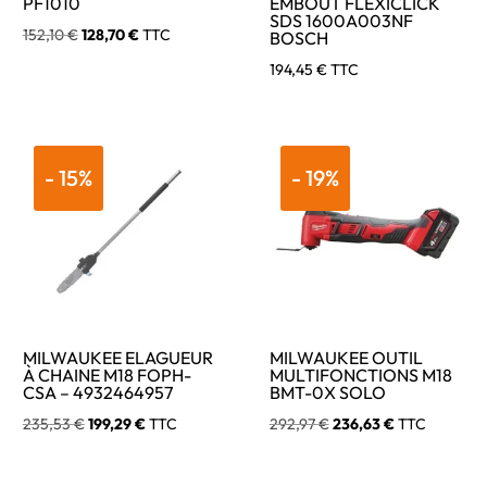
PF1010
EMBOUT FLEXICLICK
SDS 1600A003NF
Le
Le
152,10
€
128,70
€
TTC
BOSCH
prix
prix
194,45
€
TTC
initial
actuel
était :
est :
152,10 €.
128,70 €.
- 15%
- 19%
MILWAUKEE ELAGUEUR
MILWAUKEE OUTIL
À CHAINE M18 FOPH-
MULTIFONCTIONS M18
CSA – 4932464957
BMT-0X SOLO
Le
Le
Le
Le
235,53
€
199,29
€
TTC
292,97
€
236,63
€
TTC
prix
prix
prix
prix
initial
actuel
initial
actuel