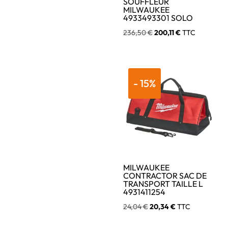
SOUFFLEUR
MILWAUKEE
4933493301 SOLO
Le
Le
236,50
€
200,11
€
TTC
prix
prix
initial
actuel
était :
est :
- 15%
236,50 €.
200,11 €.
MILWAUKEE
CONTRACTOR SAC DE
TRANSPORT TAILLE L
4931411254
Le
Le
24,04
€
20,34
€
TTC
prix
prix