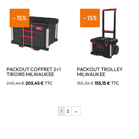
était :
est :
était :
est :
235,53 €.
199,29 €.
292,97 €.
236,63 €.
- 15%
- 15%
PACKOUT COFFRET 2+1
PACKOUT TROLLEY
TIROIRS MILWAUKEE
MILWAUKEE
Le
Le
Le
Le
240,44
€
203,45
€
TTC
183,36
€
155,15
€
TTC
prix
prix
prix
prix
initial
actuel
initial
actuel
était :
est :
était :
est :
1
2
→
240,44 €.
203,45 €.
183,36 €.
155,15 €.