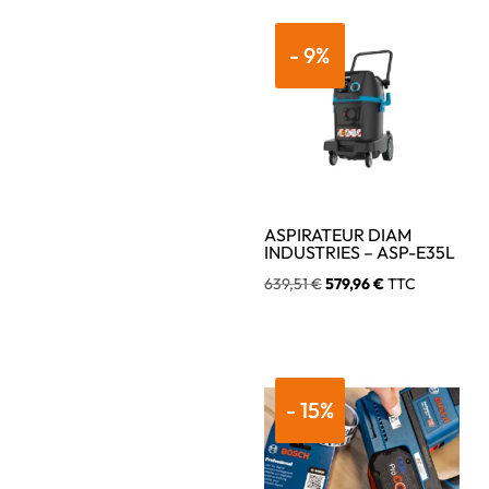
- 9%
ASPIRATEUR DIAM
INDUSTRIES – ASP-E35L
Le
Le
639,51
€
579,96
€
TTC
prix
prix
initial
actuel
était :
est :
639,51 €.
579,96 €.
- 15%