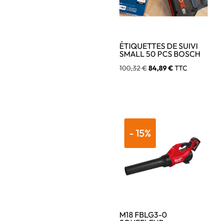
ÉTIQUETTES DE SUIVI
SMALL 50 PCS BOSCH
Le
Le
100,32
€
84,89
€
TTC
prix
prix
initial
actuel
était :
est :
100,32 €.
84,89 €.
- 15%
M18 FBLG3-0