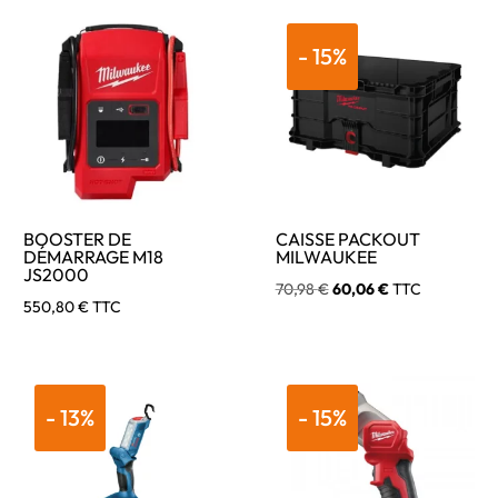
- 15%
BOOSTER DE
CAISSE PACKOUT
DÉMARRAGE M18
MILWAUKEE
JS2000
Le
Le
70,98
€
60,06
€
TTC
550,80
€
TTC
prix
prix
initial
actuel
était :
est :
70,98 €.
60,06 €.
- 13%
- 15%