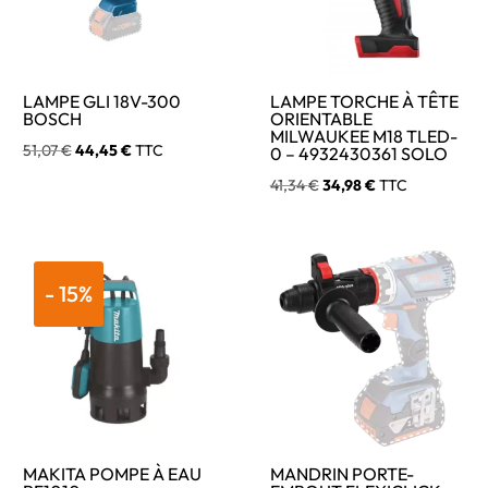
LAMPE GLI 18V-300
LAMPE TORCHE À TÊTE
BOSCH
ORIENTABLE
MILWAUKEE M18 TLED-
Le
Le
51,07
€
44,45
€
TTC
0 – 4932430361 SOLO
prix
prix
Le
Le
41,34
€
34,98
€
TTC
initial
actuel
prix
prix
était :
est :
initial
actuel
51,07 €.
44,45 €.
était :
est :
- 15%
41,34 €.
34,98 €.
MAKITA POMPE À EAU
MANDRIN PORTE-