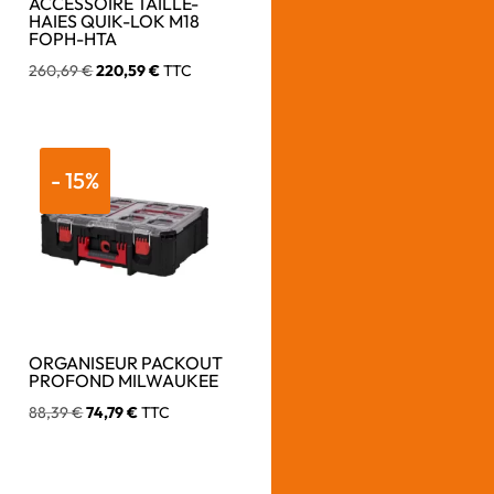
ACCESSOIRE TAILLE-
HAIES QUIK-LOK M18
FOPH-HTA
Le
Le
260,69
€
220,59
€
TTC
prix
prix
initial
actuel
était :
est :
- 15%
260,69 €.
220,59 €.
ORGANISEUR PACKOUT
PROFOND MILWAUKEE
Le
Le
88,39
€
74,79
€
TTC
prix
prix
initial
actuel