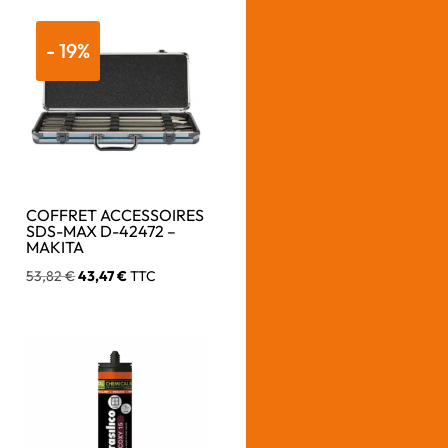
- 19%
COFFRET ACCESSOIRES
SDS-MAX D-42472 –
MAKITA
Le
Le
53,82
€
43,47
€
TTC
prix
prix
initial
actuel
était :
est :
53,82 €.
43,47 €.